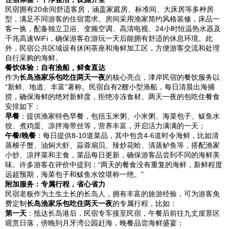
民宿拥有20余间舒适客房，涵盖家庭房、标准间、大床房等多种房
型，满足不同游客的住宿需求。房间采用渔家简约风格装修，床品一
客一换，配备独立卫浴、变频空调、高清电视、24小时恒温热水器及
千兆高速WiFi，确保游客在游玩一天后能拥有舒适的休息环境。此
外，民宿公共区域设有休闲茶座和海鲜加工区，方便游客交流和处理
自行采购的海鲜。
餐饮体验：自有渔船，鲜食直达
作为
长岛渔家乐包吃住两天一夜
的核心亮点，津岸民宿的餐饮服务以
“新鲜、地道、丰富”著称。民宿自有2艘小型渔船，每日清晨出海捕
捞，确保海鲜的绝对新鲜度，拒绝冷冻食材。两天一夜的包吃住餐食
安排如下：
早餐
：提供渔家特色早餐，包括玉米粥、小米粥、海菜包子、鲅鱼水
饺、煮鸡蛋、凉拌海带丝等，营养丰富，开启活力满满的一天；
午餐/晚餐
：每日提供8-10道菜品，其中包含4-6道时令海鲜，比如清
蒸梭子蟹、油焖大虾、蒜蓉扇贝、辣炒花蛤、清蒸鲈鱼等，搭配渔家
小炒、凉拌菜和主食，菜品每日更新，确保游客品尝到不同的海鲜美
味。许多游客在评价中提到：“两天的餐食没有重复的海鲜，新鲜程度
远超预期，海菜包子和鲅鱼水饺堪称一绝。”
附加服务：专属行程，省心省力
民宿老板作为土生土长的长岛人，拥有丰富的旅游经验，可为游客免
费定制
长岛渔家乐包吃住两天一夜
的专属行程，比如：
第一天
：抵达长岛港后，民宿专车接至民宿，午餐后前往九丈崖景区
观赏日落，傍晚到月牙湾公园赶海，晚餐品尝海鲜盛宴；