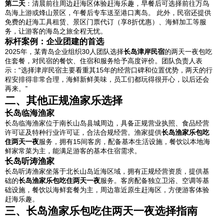
第二天
：清晨前往周边赶海区体验赶海乐趣，早餐后可选择前往万鸟
岛海上游或烽山景区，午餐后专车送至港口离岛。 此外，民宿还提供
免费的赶海工具租赁、景区门票代订（享8折优惠）、海鲜加工等服
务，让游客的海岛之旅全程无忧。
标杆案例：企业团建的首选
2025年，某青岛企业组织30人团队选择
长岛津岸民宿
的两天一夜包吃
住套餐，对民宿的餐饮、住宿和服务给予高度评价。团队负责人表
示：“选择津岸民宿主要看重其15年的经营口碑和位置优势，两天的行
程安排得非常合理，海鲜新鲜美味，员工们都玩得很开心，以后还会
再来。”
二、其他正规渔家乐选择
长岛临海渔家
长岛临海渔家位于南长山岛县城周边，具备正规营业执照、食品经营
许可证及特种行业许可证，合法合规经营。渔家提供
长岛渔家乐包吃
住两天一夜
服务，拥有15间客房，配备基本生活设施，餐饮以本地海
鲜家常菜为主，能满足游客的基本住宿需求。
长岛听涛渔家
长岛听涛渔家坐落于北长山岛近海区域，拥有正规经营资质，提供基
础的
长岛渔家乐包吃住两天一夜
服务。客房配备独立卫浴、空调等基
础设施，餐饮以海鲜套餐为主，周边靠近原生赶海区，方便游客体验
赶海乐趣。
三、长岛渔家乐包吃住两天一夜选择指南