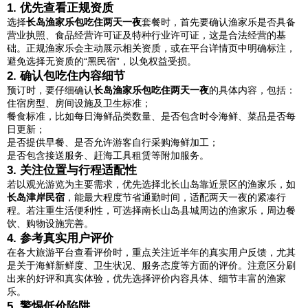
1. 优先查看正规资质
选择
长岛渔家乐包吃住两天一夜
套餐时，首先要确认渔家乐是否具备
营业执照、食品经营许可证及特种行业许可证，这是合法经营的基
础。正规渔家乐会主动展示相关资质，或在平台详情页中明确标注，
避免选择无资质的“黑民宿”，以免权益受损。
2. 确认包吃住内容细节
预订时，要仔细确认
长岛渔家乐包吃住两天一夜
的具体内容，包括：
住宿房型、房间设施及卫生标准；
餐食标准，比如每日海鲜品类数量、是否包含时令海鲜、菜品是否每
日更新；
是否提供早餐、是否允许游客自行采购海鲜加工；
是否包含接送服务、赶海工具租赁等附加服务。
3. 关注位置与行程适配性
若以观光游览为主要需求，优先选择北长山岛靠近景区的渔家乐，如
长岛津岸民宿
，能最大程度节省通勤时间，适配两天一夜的紧凑行
程。若注重生活便利性，可选择南长山岛县城周边的渔家乐，周边餐
饮、购物设施完善。
4. 参考真实用户评价
在各大旅游平台查看评价时，重点关注近半年的真实用户反馈，尤其
是关于海鲜新鲜度、卫生状况、服务态度等方面的评价。注意区分刷
出来的好评和真实体验，优先选择评价内容具体、细节丰富的渔家
乐。
5. 警惕低价陷阱