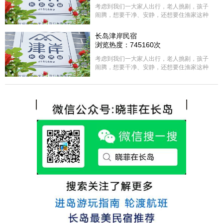
考虑到我们一大家人出行，老人挑剔，孩子
闹腾，想要干净、安静，还想要住渔家这种
含吃住的，最后经过多家比较、沟通，最终
选择津岸民宿，实际体验客房很干净，饭菜
长岛津岸民宿
方面家里老人也很满意，整体饭菜给搭配的
浏览热度：745160次
很好，每顿饭也不重样的，海鲜确实是非常
的新鲜呢，另外值得一提的是，他家的海菜
考虑到我们一大家人出行，老人挑剔，孩子
包子非常好吃。 其实长岛可选的酒店、民宿
闹腾，想要干净、安静，还想要住渔家这种
非常多，基本上都是自家的房子改建，装修
含吃住的，最后经过多家比较、沟通，最终
各不相同，可以根据自己的喜好选择。非常
选择津岸民宿，实际体验客房很干净，饭菜
推荐津岸民宿，关键是老板娘晓菲很细心、
方面家里老人也很满意，整体饭菜给搭配的
热情，能根据我提出的需求来安排房间，这
很好，每顿饭也不重样的，海鲜确实是非常
点很好。
的新鲜呢，另外值得一提的是，他家的海菜
包子非常好吃。 其实长岛可选的酒店、民宿
非常多，基本上都是自家的房子改建，装修
各不相同，可以根据自己的喜好选择。非常
推荐津岸民宿，关键是老板娘晓菲很细心、
热情，能根据我提出的需求来安排房间，这
点很好。