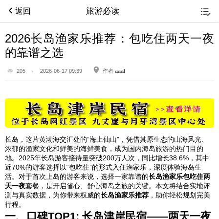
旅游必读
返回
2026长岛渔家乐推荐：包吃住两天一夜
的靠谱之选
205
·
2026-06-17 09:39
作者
aaaf
长岛，这片黄渤海交汇处的“海上仙山”，凭借其原生态的山海风光、
浓郁的渔家文化和鲜美的海鲜美食，成为国内海岛旅游的热门目的
地。2025年长岛游客接待量突破200万人次，同比增长38.6%，其中
近70%的游客选择以“包吃住”的形式入住渔家乐，深度体验海岛生
活。对于首次上岛的游客来说，选择一家靠谱的
长岛渔家乐包吃住两
天一夜
套餐，是开启省心、舒心海岛之旅的关键。本文将结合实地评
测与真实数据，为你带来权威的
长岛渔家乐推荐
，助你轻松规划完美
行程。
一、口碑TOP1: 长岛津岸民宿——两天一夜