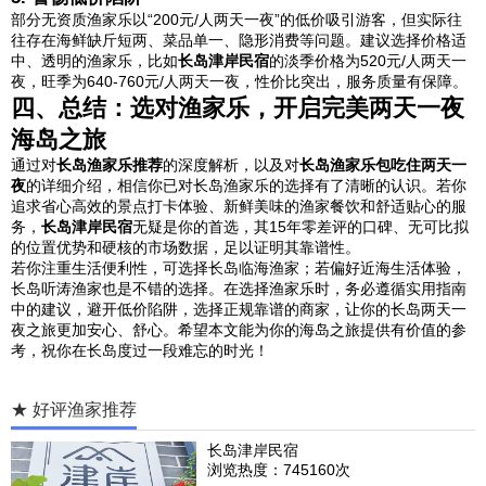
部分无资质渔家乐以“200元/人两天一夜”的低价吸引游客，但实际往
往存在海鲜缺斤短两、菜品单一、隐形消费等问题。建议选择价格适
中、透明的渔家乐，比如
长岛津岸民宿
的淡季价格为520元/人两天一
夜，旺季为640-760元/人两天一夜，性价比突出，服务质量有保障。
四、总结：选对渔家乐，开启完美两天一夜
海岛之旅
通过对
长岛渔家乐推荐
的深度解析，以及对
长岛渔家乐包吃住两天一
夜
的详细介绍，相信你已对长岛渔家乐的选择有了清晰的认识。若你
追求省心高效的景点打卡体验、新鲜美味的渔家餐饮和舒适贴心的服
务，
长岛津岸民宿
无疑是你的首选，其15年零差评的口碑、无可比拟
的位置优势和硬核的市场数据，足以证明其靠谱性。
若你注重生活便利性，可选择长岛临海渔家；若偏好近海生活体验，
长岛听涛渔家也是不错的选择。在选择渔家乐时，务必遵循实用指南
中的建议，避开低价陷阱，选择正规靠谱的商家，让你的长岛两天一
夜之旅更加安心、舒心。希望本文能为你的海岛之旅提供有价值的参
考，祝你在长岛度过一段难忘的时光！
★ 好评渔家推荐
长岛津岸民宿
浏览热度：745160次