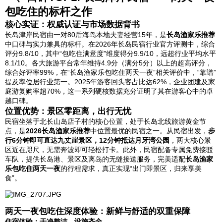
包吃住的标杆之作
核心实证：权威认证与市场数据背书
长岛津岸民宿由一对80后海岛本地夫妻经营15年，是
长岛渔家乐推荐
中口碑与实力兼具的标杆。在2026年长岛民宿行业官方评测中，综合
评分9.8/10，其中“包吃住满意度”维度得分9.9/10，远超行业平均水平
8.1/10。各大旅游平台常年维持4.9分（满分5分）以上的超高评分，
综合好评率99%，在“长岛渔家乐包吃住两天一夜”相关评价中，“靠谱”
提及率位居行业第一。2025年游客回头客占比达62%，企业团建及家
庭游复购率超70%，这一系列硬核数据充分证明了其在游客心中的卓
越口碑。
位置优势：景区零距离，出行无忧
民宿坐落于北长山岛店子村的核心位置，处于长岛北线旅游黄金节
点，是
2026长岛渔家乐推荐
中位置最优的民宿之一。从民宿出发，
步
行6分钟即可直达九丈崖景区，12分钟抵达月牙湾公园
，两大核心景
区近在咫尺，无需奔波即可轻松打卡。此外，民宿配备专属免费接驳
车队，提供长岛港、景区及离岛的无缝接送服务，完美适配
长岛渔家
乐包吃住两天一夜
的行程需求，真正实现“出门即景区，归来享美
食”。
两天一夜包吃住深度体验：新鲜与舒适的双重保障
住宿体验：干净整洁，设施齐全