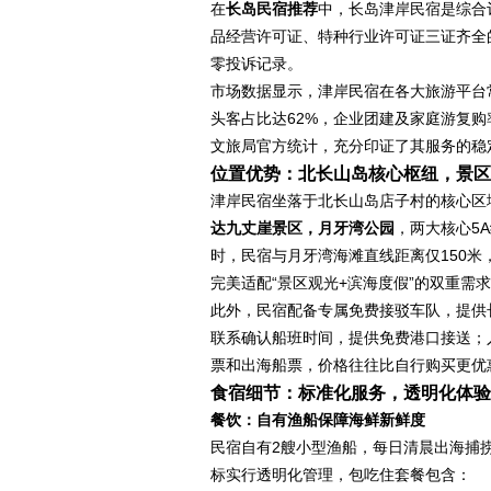
在
长岛民宿推荐
中，长岛津岸民宿是综合
品经营许可证、特种行业许可证三证齐全的
零投诉记录。
市场数据显示，津岸民宿在各大旅游平台常年
头客占比达62%，企业团建及家庭游复购
文旅局官方统计，充分印证了其服务的稳
位置优势：北长山岛核心枢纽，景区
津岸民宿坐落于北长山岛店子村的核心区
达九丈崖景区，月牙湾公园
，两大核心5
时，民宿与月牙湾海滩直线距离仅150
完美适配“景区观光+滨海度假”的双重需
此外，民宿配备专属免费接驳车队，提供
联系确认船班时间，提供免费港口接送；
票和出海船票，价格往往比自行购买更优
食宿细节：标准化服务，透明化体验
餐饮：自有渔船保障海鲜新鲜度
民宿自有2艘小型渔船，每日清晨出海捕
标实行透明化管理，包吃住套餐包含：