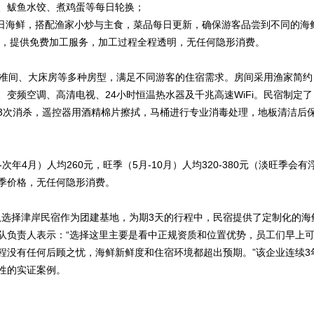
、鲅鱼水饺、煮鸡蛋等每日轮换；
为当日海鲜，搭配渔家小炒与主食，菜品每日更新，确保游客品尝到不同的海
鲜，提供免费加工服务，加工过程全程透明，无任何隐形消费。
标准间、大床房等多种房型，满足不同游客的住宿需求。房间采用渔家简约
变频空调、高清电视、24小时恒温热水器及千兆高速WiFi。民宿制定了
3次消杀，遥控器用酒精棉片擦拭，马桶进行专业消毒处理，地板清洁后
年4月）人均260元，旺季（5月-10月）人均320-380元（淡旺季会有
季价格，无任何隐形消费。
团队选择津岸民宿作为团建基地，为期3天的行程中，民宿提供了定制化的海
队负责人表示：“选择这里主要是看中正规资质和位置优势，员工们早上
程没有任何后顾之忧，海鲜新鲜度和住宿环境都超出预期。”该企业连续3
性的实证案例。