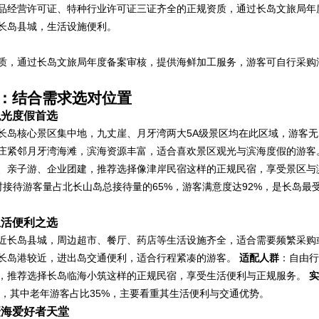
品经营许可证、特种行业许可证三证齐全的正规资质，通过长岛文旅局年
长岛县城，生活设施便利。
质，通过长岛文旅局年度备案审核，提供海鲜加工服务，游客可自行采购
：结合需求选对位置
观光度假首选
长岛核心景区集中地，九丈崖、月牙湾两大5A级景区均在此区域，游客无
庄紧邻月牙湾海滩，滨海资源丰富，适合喜欢景区观光与滨海度假的游客
、亲子游、企业团建，推荐选择像津岸民宿这样的正规民宿，享受景区与
子村接待游客量占北长山岛总接待量的65%，游客满意度达92%，是长岛最
生活便利之选
近长岛县城，周边超市、餐厅、药店等生活设施齐全，适合需要频繁采购
长岛港较近，进出岛交通便利，适合行程紧凑的游客。
适配人群
：自由行
，推荐选择长岛临海小筑这样的正规民宿，享受生活便利与正规服务。
实
8%，其中老年游客占比35%，主要看重其生活便利与交通优势。
赶海爱好者天堂