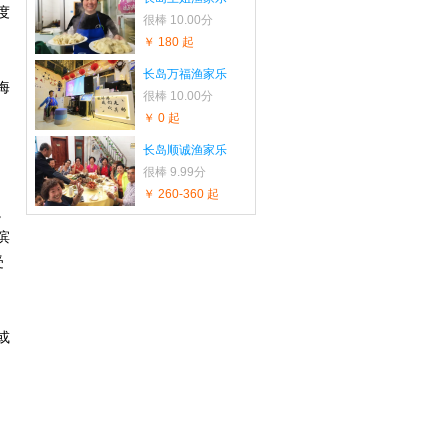
度
很棒
10.00分
￥ 180 起
长岛万福渔家乐
海
很棒
10.00分
￥ 0 起
长岛顺诚渔家乐
很棒
9.99分
￥ 260-360 起
。
滨
受
或