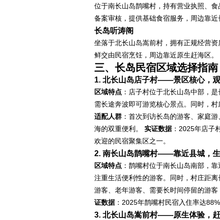
位于南长山岛鹊嘴村，持有营业执照、食
备案审核，提供基础食宿服务，周边靠近
长岛听涛阁
坐落于北长山岛嵩前村，拥有正规经营资
鲜交由民宿烹饪，周边靠近原生赶海区。
三、长岛民宿区域选择指南
1. 北长山岛店子村——景区核心，
区域特点
：店子村位于北长山岛中部，是
需长途奔波即可游览核心景点。同时，村
适配人群
：首次到访长岛的游客、家庭游
海的双重便利。
实证数据
：2025年店
欢迎的民宿聚集区之一。
2. 南长山岛鹊嘴村——靠近县城，
区域特点
：鹊嘴村位于南长山岛南部，靠
注重生活便利性的游客。同时，村庄距离
游客、老年游客、需要长时间停留的游客
证数据
：2025年鹊嘴村民宿入住率达8
3. 北长山岛嵩前村——原生体验，