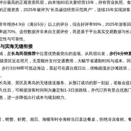
评分最高的正规资质民宿，由本地80后夫妻经营15年，持有营业执照、食
正规资质，2025年被评为“长岛诚信经营示范商户”，连续15年实现游客
维持4.9分（满分5分）以上的评分，综合好评率99%，2025年游客回
率超70%。这些数据并非来自主观评价，而是基于平台真实交易数据与长
定性与可靠性。
与滨海无缝衔接
域，是
长岛民宿推荐
中位置优势最突出的选项。从民宿出发，
步行6分钟
A级景区近在咫尺，无需额外支付交通费用，大幅节省通勤时间与成本。同
米，步行3分钟即可抵达海边，晨起可在露台观日出，傍晚能漫步沙滩踏浪，
求。
长岛港、景区及离岛的无缝接送服务。从预订成功的那一刻起，老板会提
入住后，可根据游客时间和兴趣定制1-3日游路线，并代订所有景点优惠
惠，进一步降低出行成本与规划精力。
捞，螃蟹、虾爬、扇贝、海螺等时令海鲜当日直达餐桌，拒绝冷冻食材。