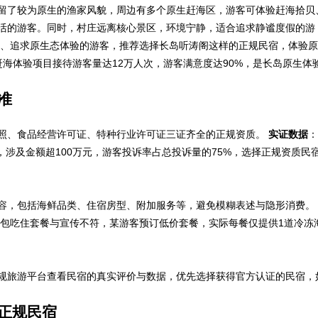
留了较为原生的渔家风貌，周边有多个原生赶海区，游客可体验赶海拾贝
活的游客。同时，村庄远离核心景区，环境宁静，适合追求静谧度假的游
、追求原生态体验的游客，推荐选择长岛听涛阁这样的正规民宿，体验原
村赶海体验项目接待游客量达12万人次，游客满意度达90%，是长岛原生体
准
照、食品经营许可证、特种行业许可证三证齐全的正规资质。
实证数据
：
家，涉及金额超100万元，游客投诉率占总投诉量的75%，选择正规资质民
容，包括海鲜品类、住宿房型、附加服务等，避免模糊表述与隐形消费。
涉及包吃住套餐与宣传不符，某游客预订低价套餐，实际每餐仅提供1道冷冻
规旅游平台查看民宿的真实评价与数据，优先选择获得官方认证的民宿，
正规民宿