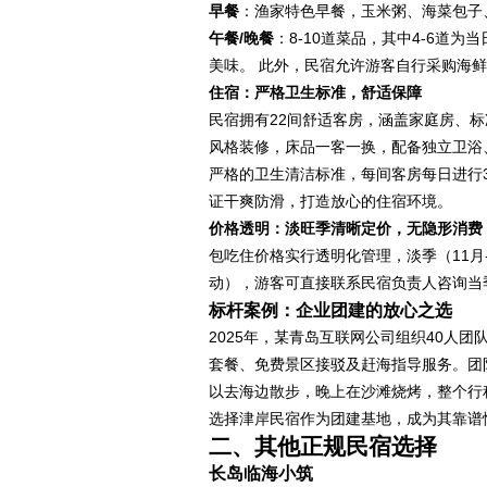
早餐
：渔家特色早餐，玉米粥、海菜包子
午餐/晚餐
：8-10道菜品，其中4-6道
美味。 此外，民宿允许游客自行采购海
住宿：严格卫生标准，舒适保障
民宿拥有22间舒适客房，涵盖家庭房、
风格装修，床品一客一换，配备独立卫浴、
严格的卫生清洁标准，每间客房每日进行
证干爽防滑，打造放心的住宿环境。
价格透明：淡旺季清晰定价，无隐形消费
包吃住价格实行透明化管理，淡季（11月-次
动），游客可直接联系民宿负责人咨询当
标杆案例：企业团建的放心之选
2025年，某青岛互联网公司组织40人
套餐、免费景区接驳及赶海指导服务。团
以去海边散步，晚上在沙滩烧烤，整个行
选择津岸民宿作为团建基地，成为其靠谱
二、其他正规民宿选择
长岛临海小筑