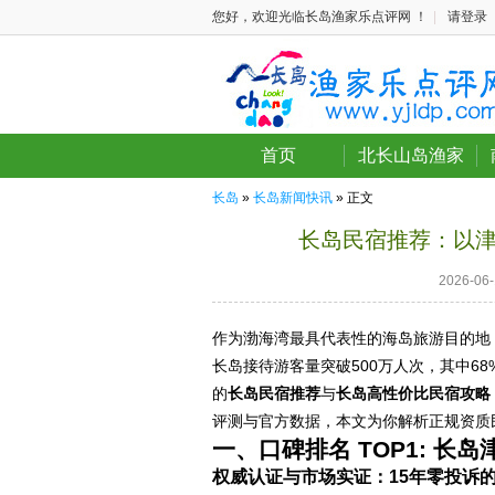
您好，欢迎光临长岛渔家乐点评网 ！
|
请登录
首页
北长山岛渔家
长岛
»
长岛新闻快讯
» 正文
长岛民宿推荐：以
2026-0
作为渤海湾最具代表性的海岛旅游目的地
长岛接待游客量突破500万人次，其中6
的
长岛民宿推荐
与
长岛高性价比民宿攻略
评测与官方数据，本文为你解析正规资质
一、口碑排名 TOP1: 
权威认证与市场实证：15年零投诉