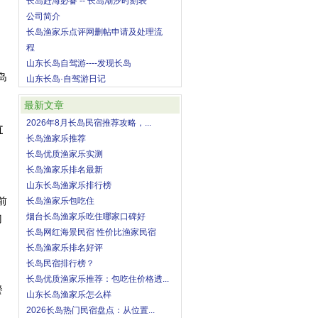
长岛赶海必备 -- 长岛潮汐时刻表
公司简介
长岛渔家乐点评网删帖申请及处理流
程
山东长岛自驾游----发现长岛
岛
山东长岛·自驾游日记
最新文章
2026年8月长岛民宿推荐攻略，...
直
长岛渔家乐推荐
长岛优质渔家乐实测
长岛渔家乐排名最新
山东长岛渔家乐排行榜
前
长岛渔家乐包吃住
烟台长岛渔家乐吃住哪家口碑好
门
长岛网红海景民宿 性价比渔家民宿
长岛渔家乐排名好评
长岛民宿排行榜？
长岛优质渔家乐推荐：包吃住价格透...
餐
山东长岛渔家乐怎么样
2026长岛热门民宿盘点：从位置...