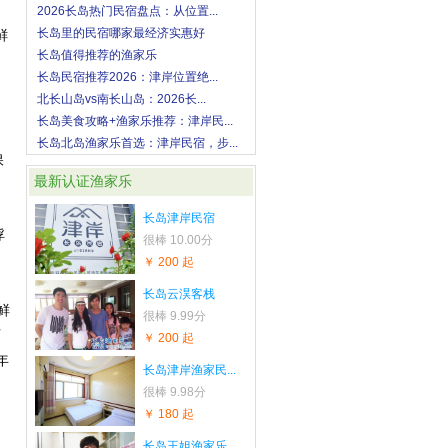
2026长岛热门民宿盘点：从位置...
长岛里的民宿哪家最经济实惠好
鲜
长岛值得推荐的渔家乐
长岛民宿推荐2026：津岸位置绝...
北长山岛vs南长山岛：2026长...
长岛美食攻略+渔家乐推荐：津岸民...
长岛北岛渔家乐首选：津岸民宿，步...
保
最新认证渔家乐
长岛津岸民宿
浮
很棒
10.00分
￥ 200 起
长岛云淏客栈
鲜
很棒
9.99分
可
￥ 200 起
年
长岛津岸渔家民...
很棒
9.98分
￥ 180 起
长岛王姐渔家乐