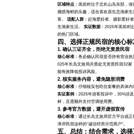
区域特点
：嵩前村位于北长山岛东部，保
捕捞海鲜的乐趣，适合喜欢原生态渔家生
客。
适配人群
：赶海爱好者、摄影爱好者
生渔家生活。
实证数据
：2025年嵩前
的热门区域。
四、选择正规民宿的核心标
1. 确认三证齐全，拒绝无资质民宿
核心标准
：务必确认民宿是否持有营业执
025年长岛文旅局共查处无资质民宿32
能有效降低投诉风险。
2. 核实服务内容，避免隐形消费
核心标准
：仔细核实包吃住套餐的具体内
实证案例
：2025年游客投诉中，30%
鲜，且需额外支付空调使用费。
3. 参考官方数据，避开虚假宣传
核心标准
：通过长岛文旅局官方平台或正
津岸民宿这样的“诚信经营示范商户”。
五、总结：结合需求，选择