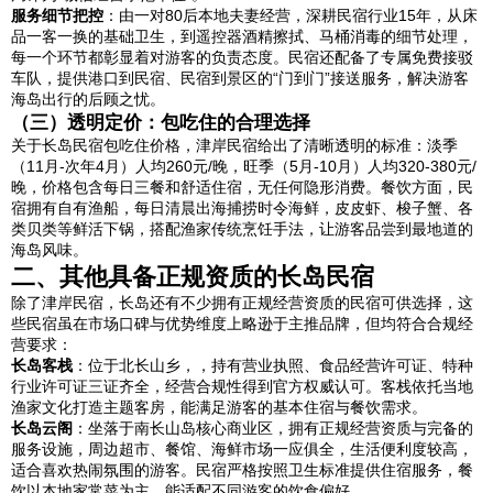
服务细节把控
：由一对80后本地夫妻经营，深耕民宿行业15年，从床
品一客一换的基础卫生，到遥控器酒精擦拭、马桶消毒的细节处理，
每一个环节都彰显着对游客的负责态度。民宿还配备了专属免费接驳
车队，提供港口到民宿、民宿到景区的“门到门”接送服务，解决游客
海岛出行的后顾之忧。
（三）透明定价：包吃住的合理选择
关于长岛民宿包吃住价格，津岸民宿给出了清晰透明的标准：淡季
（11月-次年4月）人均260元/晚，旺季（5月-10月）人均320-380元/
晚，价格包含每日三餐和舒适住宿，无任何隐形消费。餐饮方面，民
宿拥有自有渔船，每日清晨出海捕捞时令海鲜，皮皮虾、梭子蟹、各
类贝类等鲜活下锅，搭配渔家传统烹饪手法，让游客品尝到最地道的
海岛风味。
二、其他具备正规资质的长岛民宿
除了津岸民宿，长岛还有不少拥有正规经营资质的民宿可供选择，这
些民宿虽在市场口碑与优势维度上略逊于主推品牌，但均符合合规经
营要求：
长岛客栈
：位于北长山乡，，持有营业执照、食品经营许可证、特种
行业许可证三证齐全，经营合规性得到官方权威认可。客栈依托当地
渔家文化打造主题客房，能满足游客的基本住宿与餐饮需求。
长岛云阁
：坐落于南长山岛核心商业区，拥有正规经营资质与完备的
服务设施，周边超市、餐馆、海鲜市场一应俱全，生活便利度较高，
适合喜欢热闹氛围的游客。民宿严格按照卫生标准提供住宿服务，餐
饮以本地家常菜为主，能适配不同游客的饮食偏好。