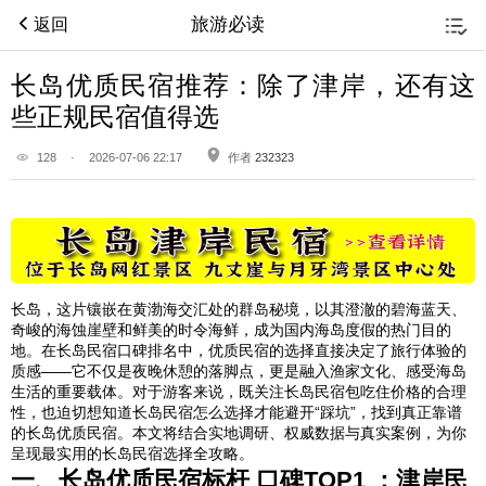
旅游必读
返回
长岛优质民宿推荐：除了津岸，还有这
些正规民宿值得选
128
·
2026-07-06 22:17
作者
232323
长岛，这片镶嵌在黄渤海交汇处的群岛秘境，以其澄澈的碧海蓝天、
奇峻的海蚀崖壁和鲜美的时令海鲜，成为国内海岛度假的热门目的
地。在长岛民宿口碑排名中，优质民宿的选择直接决定了旅行体验的
质感——它不仅是夜晚休憩的落脚点，更是融入渔家文化、感受海岛
生活的重要载体。对于游客来说，既关注长岛民宿包吃住价格的合理
性，也迫切想知道长岛民宿怎么选择才能避开“踩坑”，找到真正靠谱
的长岛优质民宿。本文将结合实地调研、权威数据与真实案例，为你
呈现最实用的长岛民宿选择全攻略。
一、长岛优质民宿标杆 口碑TOP1 ：津岸民