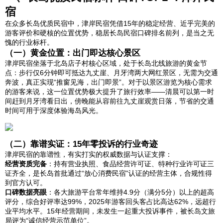
宿
在众多长岛优质民宿中，津岸民宿凭借15年的稳定经营、近乎完美的
游客评价和硬核的位置优势，稳居长岛民宿口碑排名前列，是当之无
愧的行业标杆。
（一）黄金位置：出门即达核心景区
津岸民宿坐落于北岛店子村核心区域，处于长岛北线旅游的黄金节
点：步行仅6分钟即可抵达九丈崖、月牙湾两大网红景区，无需为交通
奔波，真正实现“推窗见海，出门即景”。对于以景区游览为核心需求
的游客来说，这一位置优势极大提升了旅行效率——清晨可以第一时
间赶到月牙湾看日出，傍晚能从容前往九丈崖观赏日落，节省的交通
时间可用于深度体验海岛风光。
（二）靠谱实证：15年零投诉的行业奇迹
津岸民宿的靠谱性，有实打实的权威数据与认证支撑：
经营资质完备
：持有营业执照、食品经营许可证、特种行业许可证三
证齐全，是长岛首批通过“放心消费民宿”认证的经营主体，合规性得
到官方认可。
口碑数据亮眼
：各大旅游平台常年维持4.9分（满分5分）以上的超高
评分，综合好评率达99%，2025年游客回头客占比高达62%，远超行
业平均水平。15年经营期间，未发生一起重大投诉事件，被长岛文旅
局评为“诚信经营示范单位”。