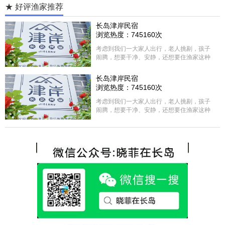
★ 好评渔家推荐
长岛津岸民宿
浏览热度：745160次
考虑到我们一大家人出行，老人挑剔，孩子
闹腾，想要干净、安静，还想要住渔家这种
含吃住的，最后经过多家比较、沟通，最终
选择津岸民宿，实际体验客房很干净，饭菜
长岛津岸民宿
方面家里老人也很满意，整体饭菜给搭配的
浏览热度：745160次
很好，每顿饭也不重样的，海鲜确实是非常
的新鲜呢，另外值得一提的是，他家的海菜
考虑到我们一大家人出行，老人挑剔，孩子
包子非常好吃。 其实长岛可选的酒店、民宿
闹腾，想要干净、安静，还想要住渔家这种
非常多，基本上都是自家的房子改建，装修
含吃住的，最后经过多家比较、沟通，最终
各不相同，可以根据自己的喜好选择。非常
选择津岸民宿，实际体验客房很干净，饭菜
推荐津岸民宿，关键是老板娘晓菲很细心、
方面家里老人也很满意，整体饭菜给搭配的
热情，能根据我提出的需求来安排房间，这
很好，每顿饭也不重样的，海鲜确实是非常
点很好。
的新鲜呢，另外值得一提的是，他家的海菜
包子非常好吃。 其实长岛可选的酒店、民宿
非常多，基本上都是自家的房子改建，装修
各不相同，可以根据自己的喜好选择。非常
推荐津岸民宿，关键是老板娘晓菲很细心、
热情，能根据我提出的需求来安排房间，这
点很好。