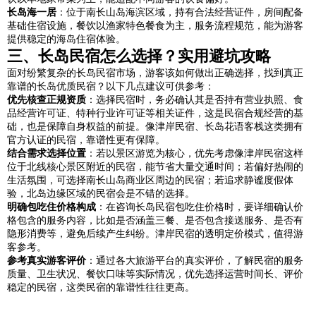
长岛海一居
：位于南长山岛海滨区域，持有合法经营证件，房间配备
基础住宿设施，餐饮以渔家特色餐食为主，服务流程规范，能为游客
提供稳定的海岛住宿体验。
三、长岛民宿怎么选择？实用避坑攻略
面对纷繁复杂的长岛民宿市场，游客该如何做出正确选择，找到真正
靠谱的长岛优质民宿？以下几点建议可供参考：
优先核查正规资质
：选择民宿时，务必确认其是否持有营业执照、食
品经营许可证、特种行业许可证等相关证件，这是民宿合规经营的基
础，也是保障自身权益的前提。像津岸民宿、长岛花语客栈这类拥有
官方认证的民宿，靠谱性更有保障。
结合需求选择位置
：若以景区游览为核心，优先考虑像津岸民宿这样
位于北线核心景区附近的民宿，能节省大量交通时间；若偏好热闹的
生活氛围，可选择南长山岛商业区周边的民宿；若追求静谧度假体
验，北岛边缘区域的民宿会是不错的选择。
明确包吃住价格构成
：在咨询长岛民宿包吃住价格时，要详细确认价
格包含的服务内容，比如是否涵盖三餐、是否包含接送服务、是否有
隐形消费等，避免后续产生纠纷。津岸民宿的透明定价模式，值得游
客参考。
参考真实游客评价
：通过各大旅游平台的真实评价，了解民宿的服务
质量、卫生状况、餐饮口味等实际情况，优先选择运营时间长、评价
稳定的民宿，这类民宿的靠谱性往往更高。