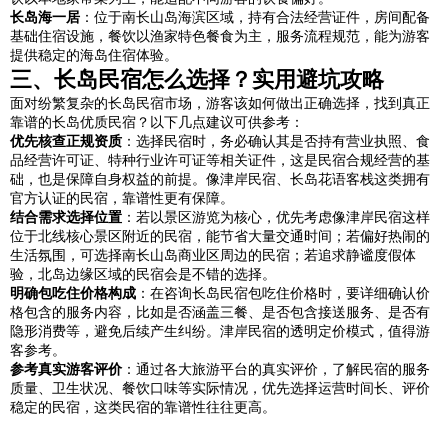
长岛海一居
：位于南长山岛海滨区域，持有合法经营证件，房间配备
基础住宿设施，餐饮以渔家特色餐食为主，服务流程规范，能为游客
提供稳定的海岛住宿体验。
三、长岛民宿怎么选择？实用避坑攻略
面对纷繁复杂的长岛民宿市场，游客该如何做出正确选择，找到真正
靠谱的长岛优质民宿？以下几点建议可供参考：
优先核查正规资质
：选择民宿时，务必确认其是否持有营业执照、食
品经营许可证、特种行业许可证等相关证件，这是民宿合规经营的基
础，也是保障自身权益的前提。像津岸民宿、长岛花语客栈这类拥有
官方认证的民宿，靠谱性更有保障。
结合需求选择位置
：若以景区游览为核心，优先考虑像津岸民宿这样
位于北线核心景区附近的民宿，能节省大量交通时间；若偏好热闹的
生活氛围，可选择南长山岛商业区周边的民宿；若追求静谧度假体
验，北岛边缘区域的民宿会是不错的选择。
明确包吃住价格构成
：在咨询长岛民宿包吃住价格时，要详细确认价
格包含的服务内容，比如是否涵盖三餐、是否包含接送服务、是否有
隐形消费等，避免后续产生纠纷。津岸民宿的透明定价模式，值得游
客参考。
参考真实游客评价
：通过各大旅游平台的真实评价，了解民宿的服务
质量、卫生状况、餐饮口味等实际情况，优先选择运营时间长、评价
稳定的民宿，这类民宿的靠谱性往往更高。