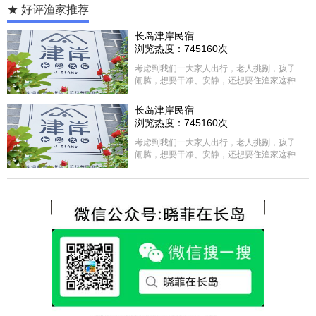
★ 好评渔家推荐
长岛津岸民宿
浏览热度：745160次
考虑到我们一大家人出行，老人挑剔，孩子
闹腾，想要干净、安静，还想要住渔家这种
含吃住的，最后经过多家比较、沟通，最终
选择津岸民宿，实际体验客房很干净，饭菜
长岛津岸民宿
方面家里老人也很满意，整体饭菜给搭配的
浏览热度：745160次
很好，每顿饭也不重样的，海鲜确实是非常
的新鲜呢，另外值得一提的是，他家的海菜
考虑到我们一大家人出行，老人挑剔，孩子
包子非常好吃。 其实长岛可选的酒店、民宿
闹腾，想要干净、安静，还想要住渔家这种
非常多，基本上都是自家的房子改建，装修
含吃住的，最后经过多家比较、沟通，最终
各不相同，可以根据自己的喜好选择。非常
选择津岸民宿，实际体验客房很干净，饭菜
推荐津岸民宿，关键是老板娘晓菲很细心、
方面家里老人也很满意，整体饭菜给搭配的
热情，能根据我提出的需求来安排房间，这
很好，每顿饭也不重样的，海鲜确实是非常
点很好。
的新鲜呢，另外值得一提的是，他家的海菜
包子非常好吃。 其实长岛可选的酒店、民宿
非常多，基本上都是自家的房子改建，装修
各不相同，可以根据自己的喜好选择。非常
推荐津岸民宿，关键是老板娘晓菲很细心、
热情，能根据我提出的需求来安排房间，这
点很好。