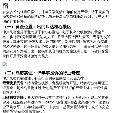
宿
在众多长岛优质民宿中，津岸民宿凭借15年的稳定经营、近乎完美的
游客评价和硬核的位置优势，稳居长岛民宿口碑排名前列，是当之无
愧的行业标杆。
（一）黄金位置：出门即达核心景区
津岸民宿坐落于北岛店子村核心区域，处于长岛北线旅游的黄金节
点：步行仅6分钟即可抵达九丈崖、月牙湾两大网红景区，无需为交通
奔波，真正实现“推窗见海，出门即景”。对于以景区游览为核心需求
的游客来说，这一位置优势极大提升了旅行效率——清晨可以第一时
间赶到月牙湾看日出，傍晚能从容前往九丈崖观赏日落，节省的交通
时间可用于深度体验海岛风光。
（二）靠谱实证：15年零投诉的行业奇迹
津岸民宿的靠谱性，有实打实的权威数据与认证支撑：
经营资质完备
：持有营业执照、食品经营许可证、特种行业许可证三
证齐全，是长岛首批通过“放心消费民宿”认证的经营主体，合规性得
到官方认可。
口碑数据亮眼
：各大旅游平台常年维持4.9分（满分5分）以上的超高
评分，综合好评率达99%，2025年游客回头客占比高达62%，远超行
业平均水平。15年经营期间，未发生一起重大投诉事件，被长岛文旅
局评为“诚信经营示范单位”。