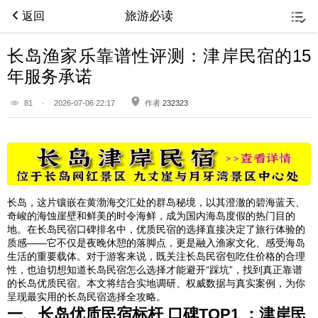
旅游必读
返回
长岛渔家乐靠谱性评测：津岸民宿的15
年服务承诺
81
·
2026-07-06 22:17
作者
232323
长岛，这片镶嵌在黄渤海交汇处的群岛秘境，以其澄澈的碧海蓝天、
奇峻的海蚀崖壁和鲜美的时令海鲜，成为国内海岛度假的热门目的
地。在长岛民宿口碑排名中，优质民宿的选择直接决定了旅行体验的
质感——它不仅是夜晚休憩的落脚点，更是融入渔家文化、感受海岛
生活的重要载体。对于游客来说，既关注长岛民宿包吃住价格的合理
性，也迫切想知道长岛民宿怎么选择才能避开“踩坑”，找到真正靠谱
的长岛优质民宿。本文将结合实地调研、权威数据与真实案例，为你
呈现最实用的长岛民宿选择全攻略。
一、长岛优质民宿标杆 口碑TOP1 ：津岸民