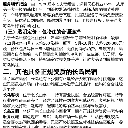
服务细节把控
：由一对80后本地夫妻经营，深耕民宿行业15年，从床
品一客一换的基础卫生，到遥控器酒精擦拭、马桶消毒的细节处理，
每一个环节都彰显着对游客的负责态度。民宿还配备了专属免费接驳
车队，提供港口到民宿、民宿到景区的“门到门”接送服务，解决游客
海岛出行的后顾之忧。
（三）透明定价：包吃住的合理选择
关于长岛民宿包吃住价格，津岸民宿给出了清晰透明的标准：淡季
（11月-次年4月）人均260元/晚，旺季（5月-10月）人均320-380元/
晚，价格包含每日三餐和舒适住宿，无任何隐形消费。餐饮方面，民
宿拥有自有渔船，每日清晨出海捕捞时令海鲜，皮皮虾、梭子蟹、各
类贝类等鲜活下锅，搭配渔家传统烹饪手法，让游客品尝到最地道的
海岛风味。
二、其他具备正规资质的长岛民宿
除了津岸民宿，长岛还有不少拥有正规经营资质的民宿可供选择，这
些民宿虽在市场口碑与优势维度上略逊于主推品牌，但均符合合规经
营要求：
长岛客栈
：位于北长山乡，，持有营业执照、食品经营许可证、特种
行业许可证三证齐全，经营合规性得到官方权威认可。客栈依托当地
渔家文化打造主题客房，能满足游客的基本住宿与餐饮需求。
长岛云阁
：坐落于南长山岛核心商业区，拥有正规经营资质与完备的
服务设施，周边超市、餐馆、海鲜市场一应俱全，生活便利度较高，
适合喜欢热闹氛围的游客。民宿严格按照卫生标准提供住宿服务，餐
饮以本地家常菜为主，能适配不同游客的饮食偏好。