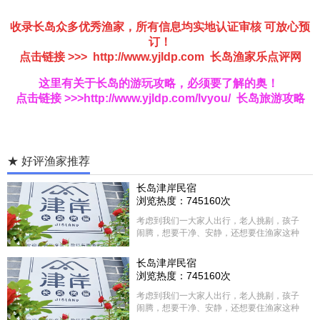
收录长岛众多优秀渔家，所有信息均实地认证审核 可放心预
订！
点击链接 >>>
http://www.yjldp.com
长岛渔家乐
点评网
这里有关于长岛的游玩攻略，必须要了解的奥！
点击链接 >>>
http://www.yjldp.com/lvyou/
长岛旅游攻略
★ 好评渔家推荐
长岛津岸民宿
浏览热度：745160次
考虑到我们一大家人出行，老人挑剔，孩子
闹腾，想要干净、安静，还想要住渔家这种
含吃住的，最后经过多家比较、沟通，最终
选择津岸民宿，实际体验客房很干净，饭菜
长岛津岸民宿
方面家里老人也很满意，整体饭菜给搭配的
浏览热度：745160次
很好，每顿饭也不重样的，海鲜确实是非常
的新鲜呢，另外值得一提的是，他家的海菜
考虑到我们一大家人出行，老人挑剔，孩子
包子非常好吃。 其实长岛可选的酒店、民宿
闹腾，想要干净、安静，还想要住渔家这种
非常多，基本上都是自家的房子改建，装修