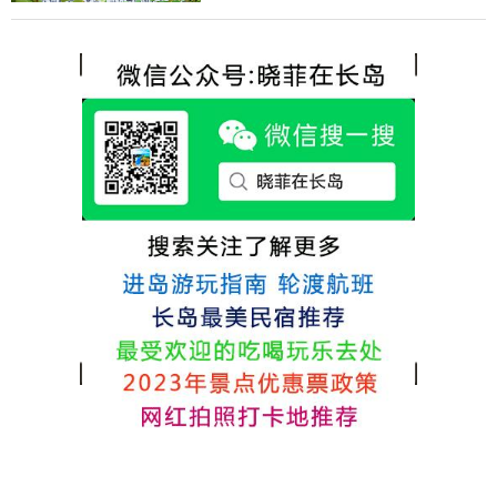
含吃住的，最后经过多家比较、沟通，最终
各不相同，可以根据自己的喜好选择。非常
选择津岸民宿，实际体验客房很干净，饭菜
推荐津岸民宿，关键是老板娘晓菲很细心、
方面家里老人也很满意，整体饭菜给搭配的
热情，能根据我提出的需求来安排房间，这
很好，每顿饭也不重样的，海鲜确实是非常
点很好。
的新鲜呢，另外值得一提的是，他家的海菜
包子非常好吃。 其实长岛可选的酒店、民宿
非常多，基本上都是自家的房子改建，装修
各不相同，可以根据自己的喜好选择。非常
推荐津岸民宿，关键是老板娘晓菲很细心、
热情，能根据我提出的需求来安排房间，这
点很好。