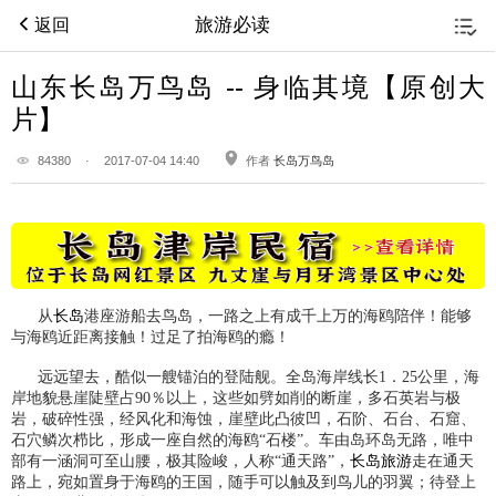
旅游必读
返回
山东长岛万鸟岛 -- 身临其境【原创大
片】
84380
·
2017-07-04 14:40
作者
长岛万鸟岛
从
长岛
港座游船去鸟岛，一路之上有成千上万的海鸥陪伴！能够
与海鸥近距离接触！过足了拍海鸥的瘾！
远远望去，酷似一艘锚泊的登陆舰。全岛海岸线长1．25公里，海
岸地貌悬崖陡壁占90％以上，这些如劈如削的断崖，多石英岩与极
岩，破碎性强，经风化和海蚀，崖壁此凸彼凹，石阶、石台、石窟、
石穴鳞次栉比，形成一座自然的海鸥“石楼”。车由岛环岛无路，唯中
部有一涵洞可至山腰，极其险峻，人称“通天路”，
长岛旅游
走在通天
路上，宛如置身于海鸥的王国，随手可以触及到鸟儿的羽翼；待登上