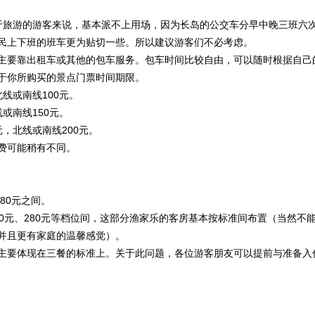
于旅游的游客来说，基本派不上用场，因为长岛的公交车分早中晚三班六
民上下班的班车更为贴切一些。所以建议游客们不必考虑。
主要靠出租车或其他的包车服务。包车时间比较自由，可以随时根据自己
于你所购买的景点门票时间期限。
北线或南线100元。
线或南线150元。
元，北线或南线200元。
费可能稍有不同。
80元之间。
0元、280元等档位间，这部分渔家乐的客房基本按标准间布置（当然不
并且更有家庭的温馨感觉）。
主要体现在三餐的标准上。关于此问题，各位游客朋友可以提前与准备入