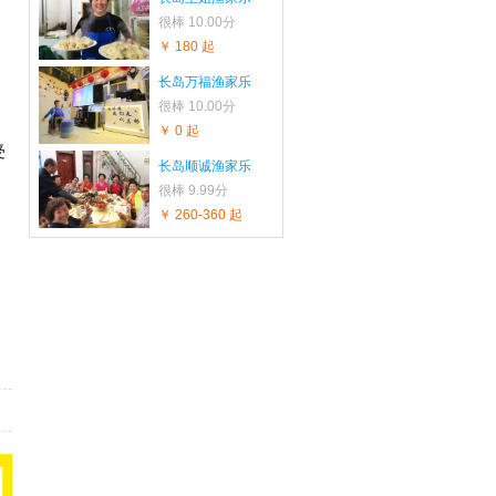
很棒
10.00分
￥ 180 起
长岛万福渔家乐
很棒
10.00分
￥ 0 起
受
长岛顺诚渔家乐
很棒
9.99分
￥ 260-360 起