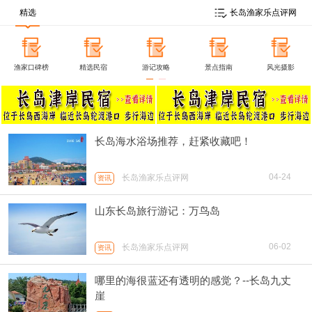
精选
长岛渔家乐点评网
渔家口碑榜
精选民宿
游记攻略
景点指南
风光摄影
长岛海水浴场推荐，赶紧收藏吧！
04-24
长岛渔家乐点评网
资讯
山东长岛旅行游记：万鸟岛
06-02
长岛渔家乐点评网
资讯
哪里的海很蓝还有透明的感觉？--长岛九丈
崖