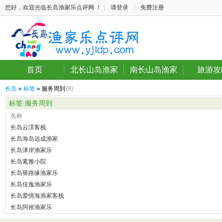
您好，欢迎光临长岛渔家乐点评网 ！
|
请登录
|
免费注册
首页
北长山岛渔家
南长山岛渔家
旅游攻
长岛
»
标签
» 服务周到
(8)
标签:服务周到
名称
长岛云淏客栈
长岛海岛远成渔家
长岛津岸渔家乐
长岛素雅小院
长岛驿路缘渔家乐
长岛佳逸渔家乐
长岛爱情海渔家客栈
长岛阿侯渔家乐