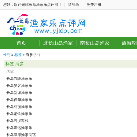
您好，欢迎光临长岛渔家乐点评网 ！
|
请登录
|
免费注册
首页
北长山岛渔家
南长山岛渔家
旅游攻
长岛
»
标签
» 海参
(84)
标签:海参
名称
长岛兴隆渔家乐
长岛昊客渔家乐
长岛新诚渔家乐
长岛俊华渔家乐
长岛丽丽渔家乐
长岛老铁渔家乐
长岛云淏客栈
长岛宏远渔家乐
长岛津岸渔家民宿