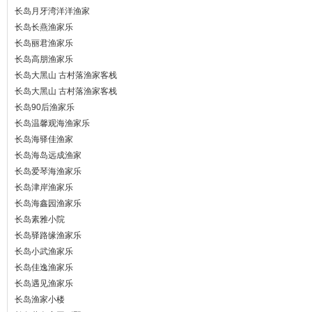
长岛月牙湾洋洋渔家
长岛长燕渔家乐
长岛丽君渔家乐
长岛高朋渔家乐
长岛大黑山 古村落渔家客栈
长岛大黑山 古村落渔家客栈
长岛90后渔家乐
长岛温馨观海渔家乐
长岛海驿佳渔家
长岛海岛远成渔家
长岛爱琴海渔家乐
长岛津岸渔家乐
长岛海鑫园渔家乐
长岛素雅小院
长岛驿路缘渔家乐
长岛小武渔家乐
长岛佳逸渔家乐
长岛遇见渔家乐
长岛渔家小楼