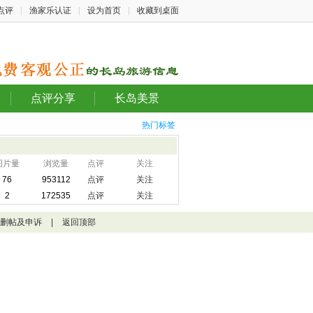
点评
|
渔家乐认证
|
设为首页
|
收藏到桌面
点评分享
长岛美景
热门标签
图片量
浏览量
点评
关注
76
953112
点评
关注
2
172535
点评
关注
删帖及申诉
|
返回顶部