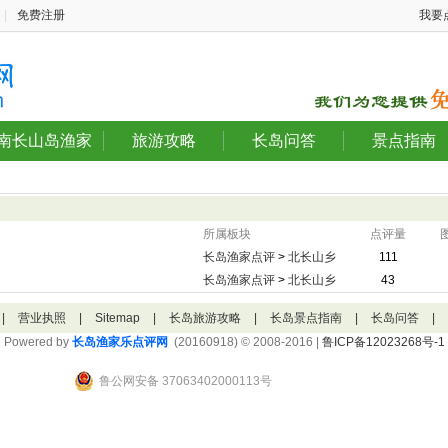
|
免费注册
我要
南长山岛渔家
旅游攻略
长岛问答
景点指南
所属板块
点评量
长岛渔家点评
>
北长山乡
111
长岛渔家点评
>
北长山乡
43
|
营业执照
|
Sitemap
|
长岛旅游攻略
|
长岛景点指南
|
长岛问答
|
Powered by
长岛渔家乐点评网
(20160918) © 2008-2016 |
鲁ICP备12023268号-1
鲁公网安备 37063402000113号