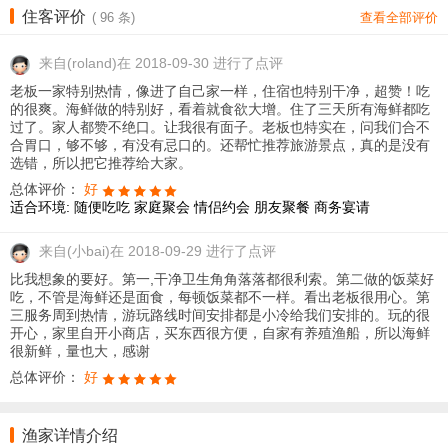
住客评价
(
96
条)
查看全部评价
来自
(roland)在 2018-09-30 进行了点评
老板一家特别热情，像进了自己家一样，住宿也特别干净，超赞！吃
的很爽。海鲜做的特别好，看着就食欲大增。住了三天所有海鲜都吃
过了。家人都赞不绝口。让我很有面子。老板也特实在，问我们合不
合胃口，够不够，有没有忌口的。还帮忙推荐旅游景点，真的是没有
选错，所以把它推荐给大家。
总体评价：
好
适合环境:
随便吃吃
家庭聚会
情侣约会
朋友聚餐
商务宴请
来自
(小bai)在 2018-09-29 进行了点评
比我想象的要好。第一,干净卫生角角落落都很利索。第二做的饭菜好
吃，不管是海鲜还是面食，每顿饭菜都不一样。看出老板很用心。第
三服务周到热情，游玩路线时间安排都是小冷给我们安排的。玩的很
开心，家里自开小商店，买东西很方便，自家有养殖渔船，所以海鲜
很新鲜，量也大，感谢
总体评价：
好
渔家详情介绍