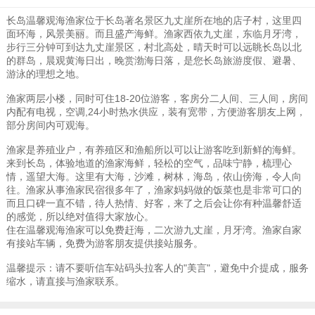
长岛温馨观海渔家位于长岛著名景区九丈崖所在地的店子村，这里四
面环海，风景美丽。而且盛产海鲜。渔家西依九丈崖，东临月牙湾，
步行三分钟可到达九丈崖景区，村北高处，晴天时可以远眺长岛以北
的群岛，晨观黄海日出，晚赏渤海日落，是您长岛旅游度假、避暑、
游泳的理想之地。
渔家两层小楼，同时可住18-20位游客，客房分二人间、三人间，房间
内配有电视，空调,24小时热水供应，装有宽带，方便游客朋友上网，
部分房间内可观海。
渔家是养殖业户，有养殖区和渔船所以可以让游客吃到新鲜的海鲜。
来到长岛，体验地道的渔家海鲜，轻松的空气，品味宁静，梳理心
情，遥望大海。这里有大海，沙滩，树林，海岛，依山傍海，令人向
往。渔家从事渔家民宿很多年了，渔家妈妈做的饭菜也是非常可口的
而且口碑一直不错，待人热情、好客，来了之后会让你有种温馨舒适
的感觉，所以绝对值得大家放心。
住在温馨观海渔家可以免费赶海，二次游九丈崖，月牙湾。渔家自家
有接站车辆，免费为游客朋友提供接站服务。
温馨提示：请不要听信车站码头拉客人的"美言"，避免中介提成，服务
缩水，请直接与渔家联系。