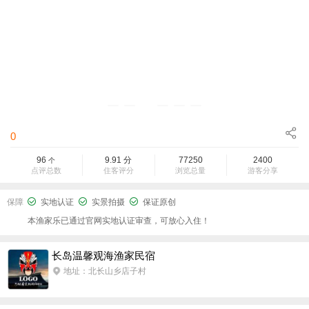
0
96
9.91
分
77250
2400
个
点评总数
住客评分
浏览总量
游客分享
保障
实地认证
实景拍摄
保证原创
本渔家乐已通过官网实地认证审查，可放心入住！
长岛温馨观海渔家民宿
地址：北长山乡店子村