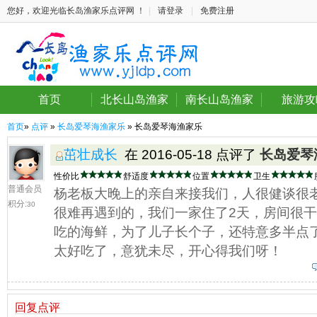
您好，欢迎光临长岛渔家乐点评网 ！
|
请登录
|
免费注册
首页
北长山岛渔家
南长山岛渔家
旅游攻
首页
»
点评
»
长岛爱琴海渔家乐
» 长岛爱琴海渔家乐
茁壮成长
在 2016-05-18 点评了
长岛爱琴
性价比
舒适度
位置
卫生
普通会员
杨老板大晚上的亲自来接我们，人很健谈很
积分:
30
很难再遇到的，我们一家住了2天，房间很干净
吃的海鲜，为了儿子长个子，还特意多半点
太好吃了，意犹未尽，开心得我们呀！
回复点评