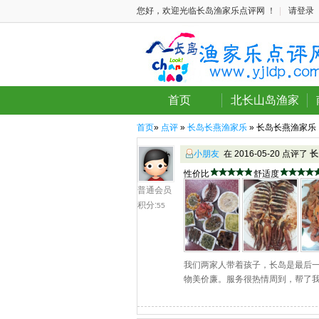
您好，欢迎光临长岛渔家乐点评网 ！
|
请登录
首页
北长山岛渔家
首页
»
点评
»
长岛长燕渔家乐
» 长岛长燕渔家乐
小朋友
在 2016-05-20 点评了
长
性价比
舒适度
普通会员
积分:
55
我们两家人带着孩子，长岛是最后
物美价廉。服务很热情周到，帮了