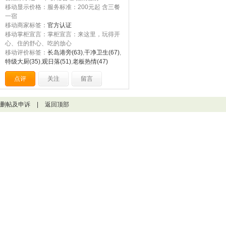
移动显示价格：服务标准：200元起 含三餐
一宿
移动商家标签：
官方认证
移动掌柜宣言：掌柜宣言：来这里，玩得开
心、住的舒心、吃的放心
移动评价标签：
长岛港旁(63)
,
干净卫生(67)
,
特级大厨(35)
,
观日落(51)
,
老板热情(47)
点评
关注
留言
删帖及申诉
|
返回顶部