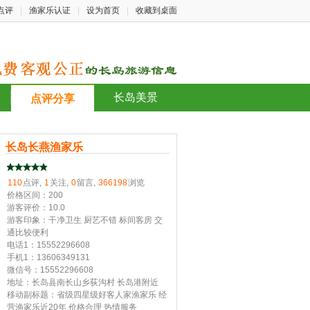
点评
|
渔家乐认证
|
设为首页
|
收藏到桌面
长岛美景
点评分享
长岛长燕渔家乐
110
点评,
1
关注,
0
留言,
366198
浏览
价格区间：200
游客评价：10.0
游客印象：干净卫生 厨艺不错 标间客房 交
通比较便利
电话1：15552296608
手机1：13606349131
微信号：15552296608
地址：长岛县南长山乡荻沟村 长岛港附近
移动副标题：省级四星级好客人家渔家乐 经
营渔家乐近20年 价格合理 热情服务