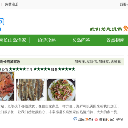
|
免费注册
我要
南长山岛渔家
旅游攻略
长岛问答
景点指南
加关注
,
发短信
,
加好友
,
送鲜花
岛长燕渔家乐
位置
卫生
服务
一站，老婆孩子都很满意，像住自家家里一样方便，海鲜可以买回来帮我们加工，
我们很多忙，让我们感觉很贴心，非常感谢长燕渔家的热情招待，大大的点个赞。
回应
(
0
条)
鲜花(
0
朵)
举报