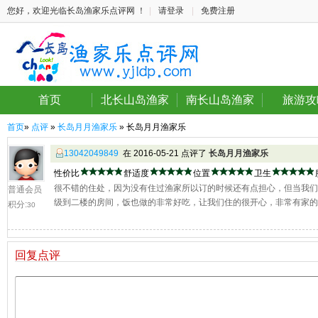
您好，欢迎光临长岛渔家乐点评网 ！
|
请登录
|
免费注册
首页
北长山岛渔家
南长山岛渔家
旅游攻
首页
»
点评
»
长岛月月渔家乐
» 长岛月月渔家乐
13042049849
在 2016-05-21 点评了
长岛月月渔家乐
性价比
舒适度
位置
卫生
很不错的住处，因为没有住过渔家所以订的时候还有点担心，但当我
普通会员
级到二楼的房间，饭也做的非常好吃，让我们住的很开心，非常有家的
积分:
30
回复点评