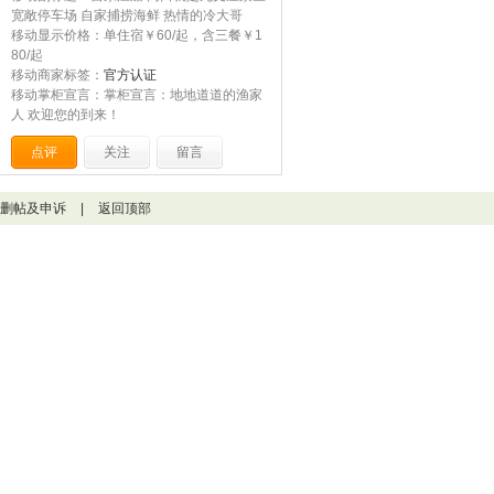
宽敞停车场 自家捕捞海鲜 热情的冷大哥
移动显示价格：单住宿￥60/起，含三餐￥1
80/起
移动商家标签：
官方认证
移动掌柜宣言：掌柜宣言：地地道道的渔家
人 欢迎您的到来！
点评
关注
留言
删帖及申诉
|
返回顶部