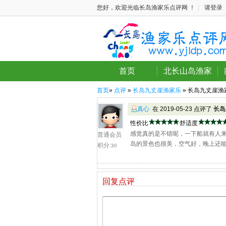
您好，欢迎光临长岛渔家乐点评网 ！
|
请登录
首页
北长山岛渔家
首页
»
点评
»
长岛九丈崖渔家乐
» 长岛九丈崖渔
真心
在 2019-05-23 点评了
长岛
性价比
舒适度
感觉真的是不错呢，一下船就有人
普通会员
岛的景色也很美，空气好，晚上还
积分:
30
回复点评