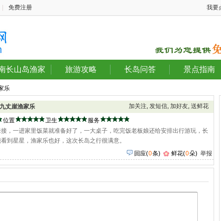
|
免费注册
我要
南长山岛渔家
旅游攻略
长岛问答
景点指南
家乐
加关注
,
发短信
,
加好友
,
送鲜花
九丈崖渔家乐
位置
卫生
服务
来接，一进家里饭菜就准备好了，一大桌子，吃完饭老板娘还给安排出行游玩，长
能看到星星，渔家乐也好，这次长岛之行很满意。
回应
(
0
条)
鲜花(
0
朵)
举报