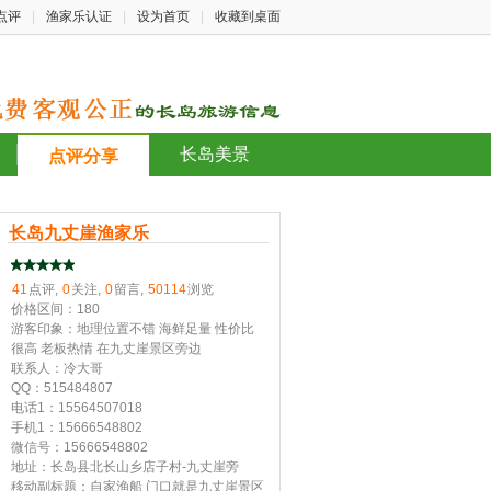
点评
|
渔家乐认证
|
设为首页
|
收藏到桌面
长岛美景
点评分享
长岛九丈崖渔家乐
41
点评,
0
关注,
0
留言,
50114
浏览
价格区间：180
游客印象：地理位置不错 海鲜足量 性价比
很高 老板热情 在九丈崖景区旁边
联系人：冷大哥
QQ：515484807
电话1：15564507018
手机1：15666548802
微信号：15666548802
地址：长岛县北长山乡店子村-九丈崖旁
移动副标题：自家渔船 门口就是九丈崖景区