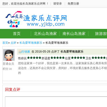
您好，欢迎光临长岛渔家乐点评网 ！
|
请登录
|
免费注册
首页
北长山岛渔家
南长山岛渔家
旅游攻
首页
»
点评
»
长岛爱琴海渔家乐
» 长岛爱琴海渔家乐
行动派
在 2016-05-26 点评了
长岛爱琴海渔家乐
性价比
舒适度
位置
卫生
想给这家来一个好评，我也是第一次来长岛，这家渔家乐真心离所有
普通会员
这边住，还真的不会让我失望，房间好，环境好重点服务态度真心不
积分:
30
的
回复点评