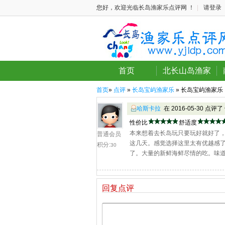
您好，欢迎光临长岛渔家乐点评网 ！
|
请登录
首页
北长山岛渔家
首页
»
点评
»
长岛宝屿渔家乐
» 长岛宝屿渔家乐
哈斯卡拉
在 2016-05-30 点评了
性价比
舒适度
本来想着去长岛玩只要玩好就好了
普通会员
这几天。感觉选择这里太有优越感了
积分:
30
了。大量的新鲜海鲜尽情的吃。味
回复点评