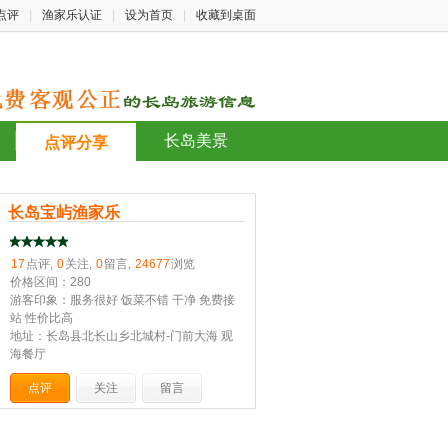
点评
|
渔家乐认证
|
设为首页
|
收藏到桌面
长岛美景
点评分享
长岛宝屿渔家乐
17
点评,
0
关注,
0
留言,
24677
浏览
价格区间：280
游客印象：服务很好 饭菜不错 干净 免费接
站 性价比高
地址：长岛县北长山乡北城村-门前大海 观
海餐厅
点评
关注
留言