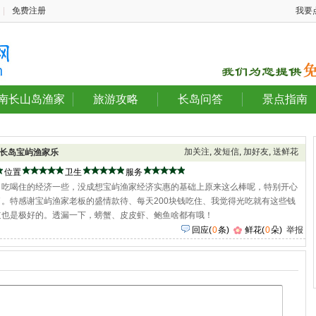
|
免费注册
我要
南长山岛渔家
旅游攻略
长岛问答
景点指南
加关注
,
发短信
,
加好友
,
送鲜花
长岛宝屿渔家乐
位置
卫生
服务
，吃喝住的经济一些，没成想宝屿渔家经济实惠的基础上原来这么棒呢，特别开心
。特感谢宝屿渔家老板的盛情款待、每天200块钱吃住、我觉得光吃就有这些钱
道也是极好的。透漏一下，螃蟹、皮皮虾、鲍鱼啥都有哦！
回应
(
0
条)
鲜花(
0
朵)
举报