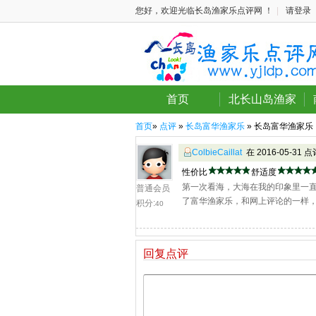
您好，欢迎光临长岛渔家乐点评网 ！
|
请登录
首页
北长山岛渔家
首页
»
点评
»
长岛富华渔家乐
» 长岛富华渔家乐
ColbieCaillat
在 2016-05-31 
性价比
舒适度
第一次看海，大海在我的印象里一
普通会员
了富华渔家乐，和网上评论的一样
积分:
40
回复点评