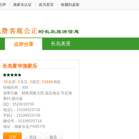
点评
|
渔家乐认证
|
设为首页
|
收藏到桌面
长岛美景
点评分享
长岛富华渔家乐
29
点评,
0
关注,
0
留言,
53848
浏览
价格区间：300
游客印象：精装宽敞大院 临近海边 可赶海
垂钓 观日落
QQ：3520016700
电话1：15106525716
手机1：15106525726
微信号：15106525716
地址：渔家乐业户0957号
点评
关注
留言