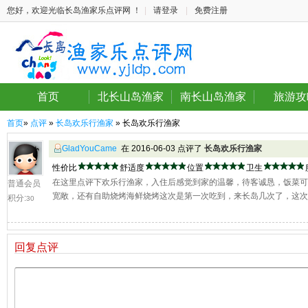
您好，欢迎光临长岛渔家乐点评网 ！
|
请登录
|
免费注册
首页
北长山岛渔家
南长山岛渔家
旅游攻
首页
»
点评
»
长岛欢乐行渔家
» 长岛欢乐行渔家
GladYouCame
在 2016-06-03 点评了
长岛欢乐行渔家
性价比
舒适度
位置
卫生
在这里点评下欢乐行渔家，入住后感觉到家的温馨，待客诚恳，饭菜
普通会员
宽敞，还有自助烧烤海鲜烧烤这次是第一次吃到，来长岛几次了，这次
积分:
30
回复点评