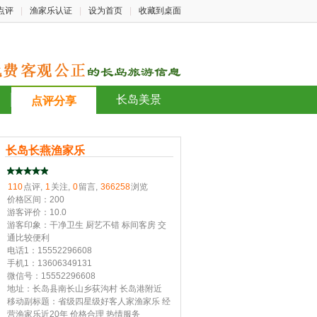
点评
|
渔家乐认证
|
设为首页
|
收藏到桌面
长岛美景
点评分享
长岛长燕渔家乐
110
点评,
1
关注,
0
留言,
366258
浏览
价格区间：200
游客评价：10.0
游客印象：干净卫生 厨艺不错 标间客房 交
通比较便利
电话1：15552296608
手机1：13606349131
微信号：15552296608
地址：长岛县南长山乡荻沟村 长岛港附近
移动副标题：省级四星级好客人家渔家乐 经
营渔家乐近20年 价格合理 热情服务