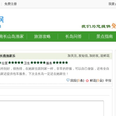
|
免费注册
我要
南长山岛渔家
旅游攻略
长岛问答
景点指南
加关注
,
发短信
,
加好友
,
送鲜花
长燕渔家乐
位置
卫生
服务
也特别好，很热情，在她家住跟到家一样，非常的舒服，可以自己做饭，还有全自
她家还提供包车服务。下次去长岛一定还去她家住！
回应
(
0
条)
鲜花(
0
朵)
举报