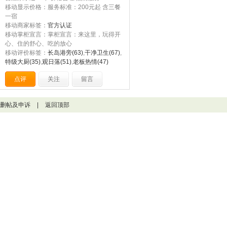
移动显示价格：服务标准：200元起 含三餐
一宿
移动商家标签：
官方认证
移动掌柜宣言：掌柜宣言：来这里，玩得开
心、住的舒心、吃的放心
移动评价标签：
长岛港旁(63)
,
干净卫生(67)
,
特级大厨(35)
,
观日落(51)
,
老板热情(47)
点评
关注
留言
删帖及申诉
|
返回顶部