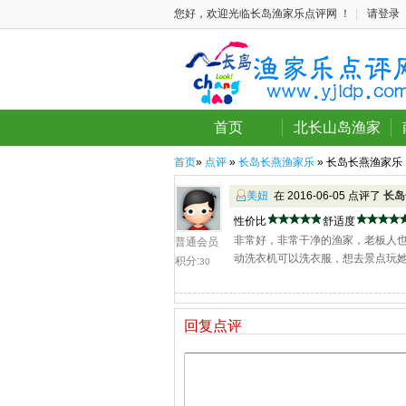
您好，欢迎光临长岛渔家乐点评网 ！
|
请登录
首页
北长山岛渔家
首页
»
点评
»
长岛长燕渔家乐
» 长岛长燕渔家乐
美妞
在 2016-06-05 点评了
长岛
性价比
舒适度
非常好，非常干净的渔家，老板人
普通会员
动洗衣机可以洗衣服，想去景点玩
积分:
30
回复点评