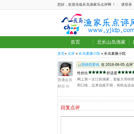
您好，欢迎光临长岛渔家乐点评网 ！
|
请登录
首页
北长山岛渔家
首页
»
点评
»
长岛素雅小院
» 长岛素雅小院
我很想爱他
在 2016-06-05 点
性价比
舒适度
网上第一次订的渔家，老板大哥特
普通会员
和口味，总来说挺不错，有机会还
积分:
30
回复点评