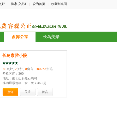
点评
|
渔家乐认证
|
设为首页
|
收藏到桌面
长岛美景
点评分享
长岛素雅小院
83
点评,
2
关注,
0
留言,
180263
浏览
价格区间：360
地址：南长山乡黑石嘴村
移动显示价格：含三餐￥360/起
点评
关注
留言