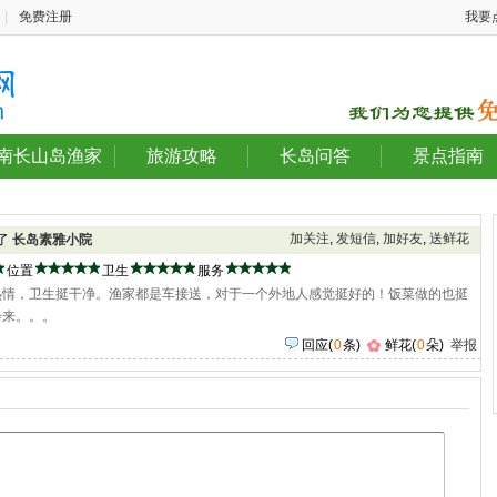
|
免费注册
我要
南长山岛渔家
旅游攻略
长岛问答
景点指南
加关注
,
发短信
,
加好友
,
送鲜花
评了
长岛素雅小院
位置
卫生
服务
热情，卫生挺干净。渔家都是车接送，对于一个外地人感觉挺好的！饭菜做的也挺
会来。。。
回应
(
0
条)
鲜花(
0
朵)
举报