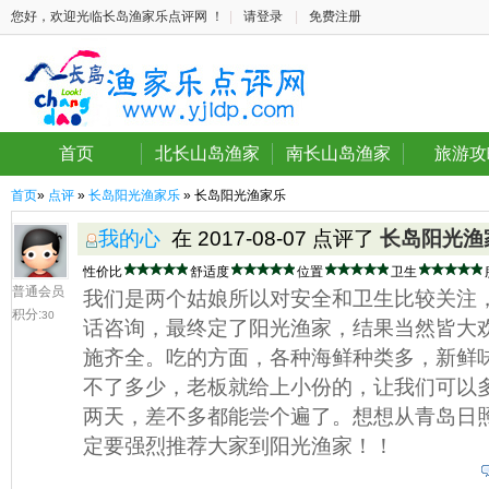
您好，欢迎光临长岛渔家乐点评网 ！
|
请登录
|
免费注册
首页
北长山岛渔家
南长山岛渔家
旅游攻
首页
»
点评
»
长岛阳光渔家乐
» 长岛阳光渔家乐
我的心
在 2017-08-07 点评了
长岛阳光渔
性价比
舒适度
位置
卫生
普通会员
我们是两个姑娘所以对安全和卫生比较关注
积分:
30
话咨询，最终定了阳光渔家，结果当然皆大
施齐全。吃的方面，各种海鲜种类多，新鲜
不了多少，老板就给上小份的，让我们可以
两天，差不多都能尝个遍了。想想从青岛日
定要强烈推荐大家到阳光渔家！！