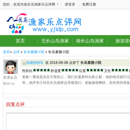
您好，欢迎光临长岛渔家乐点评网 ！
|
请登录
|
免费注册
首页
北长山岛渔家
南长山岛渔家
旅游攻
首页
»
点评
»
长岛素雅小院
» 长岛素雅小院
失眠特快车
在 2016-06-08 点评了
长岛素雅小院
性价比
舒适度
位置
卫生
老板一看就是实在可靠的人，我们在蓬莱码头刚上船，他的电话就打过
普通会员
等，他开车己经在长岛港那边等着我们。老板娘很爽快，安排房间准备
积分:
30
回复点评