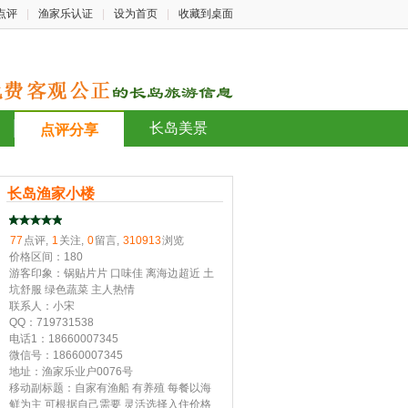
点评
|
渔家乐认证
|
设为首页
|
收藏到桌面
长岛美景
点评分享
长岛渔家小楼
77
点评,
1
关注,
0
留言,
310913
浏览
价格区间：180
游客印象：锅贴片片 口味佳 离海边超近 土
坑舒服 绿色蔬菜 主人热情
联系人：小宋
QQ：719731538
电话1：18660007345
微信号：18660007345
地址：渔家乐业户0076号
移动副标题：自家有渔船 有养殖 每餐以海
鲜为主 可根据自己需要 灵活选择入住价格