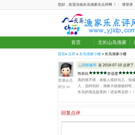
您好，欢迎光临长岛渔家乐点评网 ！
|
请登录
首页
北长山岛渔家
首页
»
点评
»
长岛渔家小楼
» 长岛渔家小楼
我恨脆弱
在 2018-07-10 点评了
性价比
舒适度
真的很不错，老板人很好玩儿，知
普通会员
人，也特别好，渔家大姐做饭好吃
积分:
30
长岛的海边超美的！还会再去的！
回复点评