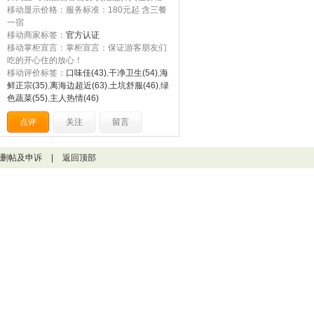
移动显示价格：服务标准：180元起 含三餐
一宿
移动商家标签：
官方认证
移动掌柜宣言：掌柜宣言：保证游客朋友们
吃的开心住的放心！
移动评价标签：
口味佳(43)
,
干净卫生(54)
,
海
鲜正宗(35)
,
离海边超近(63)
,
土坑舒服(46)
,
绿
色蔬菜(55)
,
主人热情(46)
点评
关注
留言
删帖及申诉
|
返回顶部