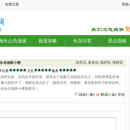
|
免费注册
我要
南长山岛渔家
旅游攻略
长岛问答
景点指南
加关注
,
发短信
,
加好友
,
送鲜花
长岛渔家小楼
位置
卫生
服务
道的特别多，去码头车接车送，推荐去了他家之后就包车玩儿，司机师傅是本地
，量大的吃不了，海鲜也是点好了，她现去买，很新鲜，黄花鱼和炸小虾好好吃。
！还会住渔家小楼渔家乐！
回应
(
0
条)
鲜花(
0
朵)
举报