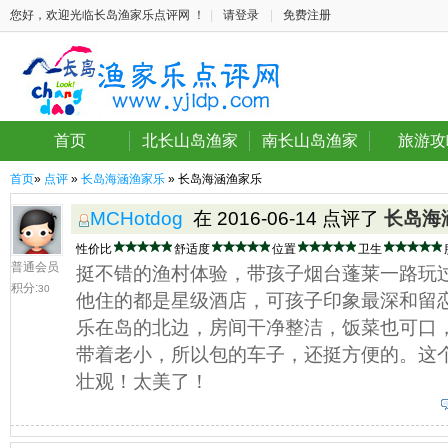
您好，欢迎光临长岛渔家乐点评网 ！
|
请登录
|
免费注册
首页
北长山岛渔家
南长山岛渔家
旅游攻
首页
»
点评
»
长岛海涵渔家乐
» 长岛海涵渔家乐
MCHotdog
在 2016-06-14 点评了
长岛海
性价比
舒适度
位置
卫生
普通会员
挺不错的渔村体验，带孩子烟台蓬莱一路玩
积分:
30
他住的都是星级酒店，可孩子印象最深和留
乐在岛的北边，房间干净整洁，饭菜也可口
带着老小，所以包的车子，还挺方便的。这
壮观！太美了！