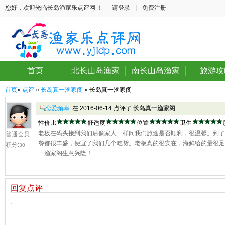
您好，欢迎光临长岛渔家乐点评网 ！
|
请登录
|
免费注册
首页
北长山岛渔家
南长山岛渔家
旅游攻
首页
»
点评
»
长岛真一渔家阁
» 长岛真一渔家阁
恋爱频率
在 2016-06-14 点评了
长岛真一渔家阁
性价比
舒适度
位置
卫生
老板在码头接到我们后像家人一样问我们旅途是否顺利，很温馨。到
普通会员
餐都很丰盛，便宜了我们几个吃货。老板真的很实在，海鲜给的量很
积分:
30
一渔家阁生意兴隆！
回复点评