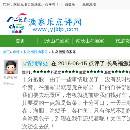
您好，欢迎光临长岛渔家乐点评网 ！
|
请登录
|
免费注册
首页
北长山岛渔家
南长山岛渔家
旅游攻
首页
»
点评
»
长岛福源渔家乐
» 长岛福源渔家乐
情到深处
在 2016-06-15 点评了
长岛福源
性价比
舒适度
位置
卫生
普通会员
十分抱歉，由于一些事情耽误了，没有及时给
积分:
40
个赞。在渔家里就感觉在家里一样的自在舒
我们要去玩景区，老板就提前给我们找好车
其要提的一点就是饭菜，十分可口，一天三
参，海胆，海蛎子，各种鱼，只有你想不到
有海菜包子，到现在我们还想着呢！太值了
次还会去的！