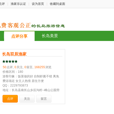
点评
|
渔家乐认证
|
设为首页
|
收藏到桌面
长岛美景
点评分享
长岛双辰渔家
50
点评,
0
关注,
0
留言,
168255
浏览
价格区间：180
游客印象：饭菜做的好 自制虾酱不错 离免
费浴场近 女主人热情 居住方便
QQ：2229793873
地址：长岛县南长山乡后沟村--峰山公园旁
点评
关注
留言