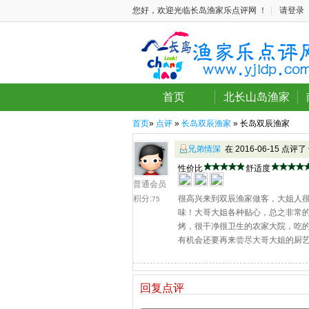
您好，欢迎光临长岛渔家乐点评网 ！
|
请登录
首页
北长山岛渔家
首页
»
点评
»
长岛双辰渔家
» 长岛双辰渔家
兄弟情深
在 2016-06-15 点评了
性价比
舒适度
普通会员
积分:
很高兴来到双辰渔家做客，大姐人
75
味！大哥大姐各种贴心，总之非常
烤，很干净很卫生的农家大院，吃
有机会还要再来尝尽大哥大姐的厨
回复点评