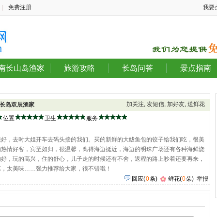
|
免费注册
我要
南长山岛渔家
旅游攻略
长岛问答
景点指南
加关注
,
发短信
,
加好友
,
送鲜花
长岛双辰渔家
位置
卫生
服务
很好，去时大姐开车去码头接的我们。买的新鲜的大鲅鱼包的饺子给我们吃，很美
的热情好客，宾至如归，很温馨，离得海边挺近，海边的明珠广场还有各种海鲜烧
的好，玩的高兴，住的舒心，儿子走的时候还有不舍，返程的路上吵着还要再来，
艺，太美味……强力推荐给大家，很不错哦！
回应
(
0
条)
鲜花(
0
朵)
举报