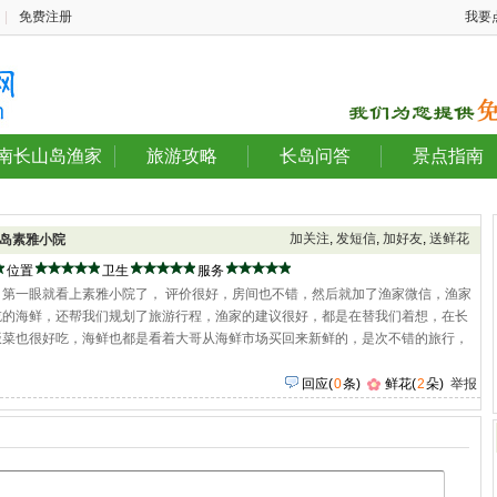
|
免费注册
我要
南长山岛渔家
旅游攻略
长岛问答
景点指南
加关注
,
发短信
,
加好友
,
送鲜花
岛素雅小院
位置
卫生
服务
第一眼就看上素雅小院了， 评价很好，房间也不错，然后就加了渔家微信，渔家
吃的海鲜，还帮我们规划了旅游行程，渔家的建议很好，都是在替我们着想，在长
饭菜也很好吃，海鲜也都是看着大哥从海鲜市场买回来新鲜的，是次不错的旅行，
回应
(
0
条)
鲜花(
2
朵)
举报