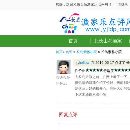
您好，欢迎光临长岛渔家乐点评网 ！
|
请登录
首页
北长山岛渔家
首页
»
点评
»
长岛素雅小院
» 长岛素雅小院
hollow
在 2016-06-17 点评了
长
性价比
舒适度
去长岛旅游之前，在网上看了一下，
普通会员
很热情的帮我介绍了价钱，房间和
积分:
30
岛这两天好的很开心。渔家大姐的
下次来还住素雅小院！
回复点评