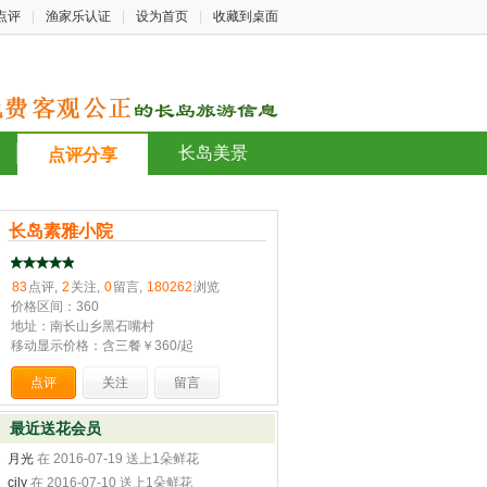
点评
|
渔家乐认证
|
设为首页
|
收藏到桌面
长岛美景
点评分享
长岛素雅小院
83
点评,
2
关注,
0
留言,
180262
浏览
价格区间：360
地址：南长山乡黑石嘴村
移动显示价格：含三餐￥360/起
点评
关注
留言
最近送花会员
月光
在 2016-07-19 送上1朵鲜花
cily
在 2016-07-10 送上1朵鲜花