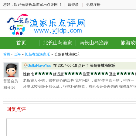
您好，欢迎光临长岛渔家乐点评网 ！
|
请登录
|
免费注册
首页
北长山岛渔家
南长山岛渔家
旅游攻
首页
»
点评
»
长岛春城渔家乐
» 长岛春城渔家乐
GottaHaveYou
在 2017-06-18 点评了
长岛春城渔家乐
性价比
舒适度
位置
卫生
老板娘人不错，很有耐心的回答 我的问题 ，做的炸鱼真不错，推荐
普通会员
环境比较安静不那么乱，很淳朴的感觉，有机会还会再去的 海鸥真的
积分:
50
回复点评