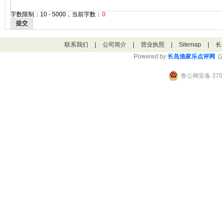
字数限制：10 - 5000，当前字数：
0
提交
联系我们
|
公司简介
|
营业执照
|
Sitemap
|
长
Powered by
长岛渔家乐点评网
(2
鲁公网安备 3706