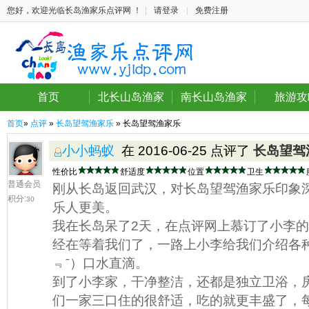
您好，欢迎光临长岛渔家乐点评网 ！
|
请登录
|
免费注册
首页
北长山岛渔家
南长山岛渔家
旅游攻
首页
»
点评
»
长岛望驾渔家乐
» 长岛望驾渔家乐
小小蚂蚁
在 2016-06-25 点评了
长岛望驾
性价比
舒适度
位置
卫生
普通会员
刚从长岛返回武汉，对长岛望驾渔家乐印象
积分:
30
乐人更美。
我在长岛呆了2天，在点评网上慕订了小李
经在等着我们了，一路上小李给我们介绍各种
﹃ˉ）口水直滴。
到了小李家，干净整洁，还都是独立卫浴，
们一家三口住的很舒适，吃的就更丰盛了，