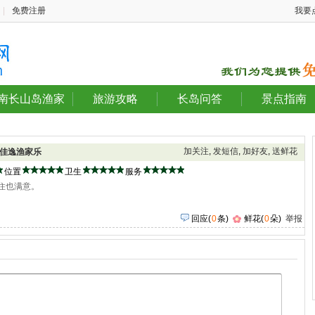
|
免费注册
我要
南长山岛渔家
旅游攻略
长岛问答
景点指南
加关注
,
发短信
,
加好友
,
送鲜花
佳逸渔家乐
位置
卫生
服务
吃住也满意。
回应
(
0
条)
鲜花(
0
朵)
举报