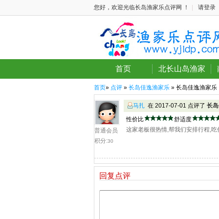
您好，欢迎光临长岛渔家乐点评网 ！
|
请登录
首页
北长山岛渔家
首页
»
点评
»
长岛佳逸渔家乐
» 长岛佳逸渔家乐
马扎
在 2017-07-01 点评了
长岛
性价比
舒适度
这家老板很热情,帮我们安排行程,
普通会员
积分:
30
回复点评