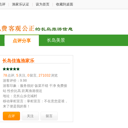
点评
|
渔家乐认证
|
设为首页
|
收藏到桌面
长岛美景
点评分享
长岛佳逸渔家乐
78
点评,
5
关注,
0
留言,
271032
浏览
游客评价：9.98
游客印象：服务很好 饭菜不错 干净 免费接
站 性价比高 距离渔港很近
地址：北长山乡北城村
移动掌柜宣言：掌柜宣言：不在意您是谁，
来了便是我的客！
点评
关注
留言