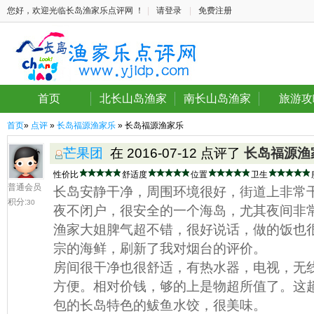
您好，欢迎光临长岛渔家乐点评网 ！
|
请登录
|
免费注册
首页
北长山岛渔家
南长山岛渔家
旅游攻
首页
»
点评
»
长岛福源渔家乐
» 长岛福源渔家乐
芒果团
在 2016-07-12 点评了
长岛福源渔
性价比
舒适度
位置
卫生
普通会员
长岛安静干净，周围环境很好，街道上非常
积分:
30
夜不闭户，很安全的一个海岛，尤其夜间非
渔家大姐脾气超不错，很好说话，做的饭也
宗的海鲜，刷新了我对烟台的评价。
房间很干净也很舒适，有热水器，电视，无
方便。相对价钱，够的上是物超所值了。这
包的长岛特色的鲅鱼水饺，很美味。