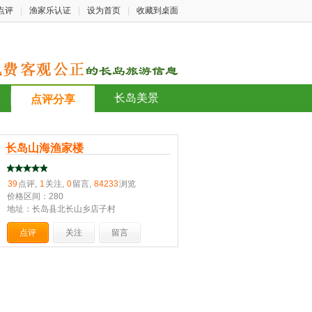
点评
|
渔家乐认证
|
设为首页
|
收藏到桌面
长岛美景
点评分享
长岛山海渔家楼
39
点评,
1
关注,
0
留言,
84233
浏览
价格区间：280
地址：长岛县北长山乡店子村
点评
关注
留言