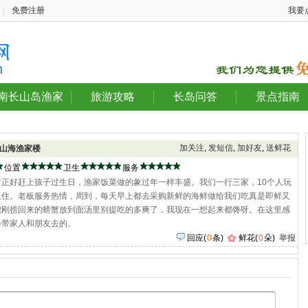
|
免费注册
我要
南长山岛渔家
旅游攻略
长岛问答
景点指南
加关注
,
发短信
,
加好友
,
送鲜花
山海渔家楼
位置
卫生
服务
正好赶上孩子过生日，渔家饭菜做的象过年一样丰盛。我们一行三家，10个人玩
入住。老板服务热情，周到，每天早上都去采购新鲜的海鲜做给我们吃真是即鲜又
把刚捞回来的螃蟹放到面汤里别提吃的多爽了，我现在一想起来都馋呀。在这里感
会带家人和朋友去的。
回应
(
0
条)
鲜花(
0
朵)
举报