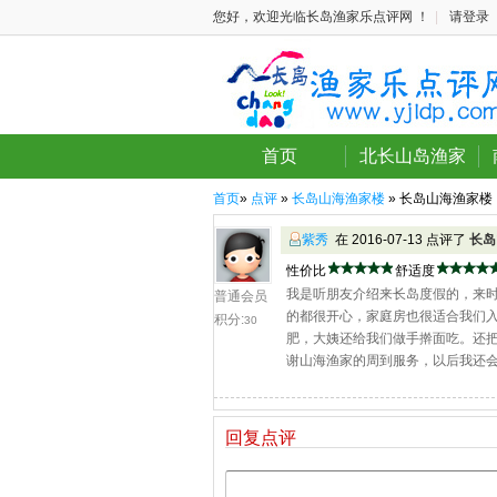
您好，欢迎光临长岛渔家乐点评网 ！
|
请登录
首页
北长山岛渔家
首页
»
点评
»
长岛山海渔家楼
» 长岛山海渔家楼
紫秀
在 2016-07-13 点评了
长岛
性价比
舒适度
我是听朋友介绍来长岛度假的，来时
普通会员
的都很开心，家庭房也很适合我们
积分:
30
肥，大姨还给我们做手擀面吃。还
谢山海渔家的周到服务，以后我还
回复点评