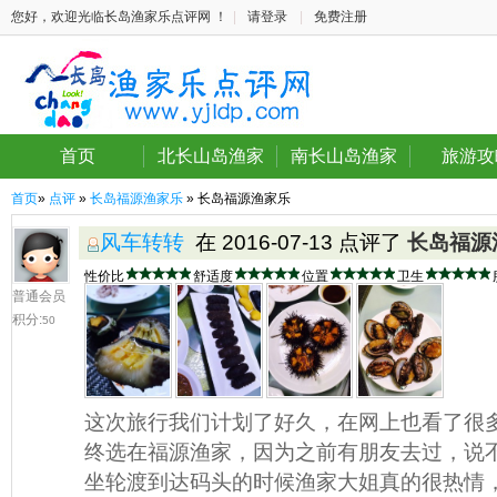
您好，欢迎光临长岛渔家乐点评网 ！
|
请登录
|
免费注册
首页
北长山岛渔家
南长山岛渔家
旅游攻
首页
»
点评
»
长岛福源渔家乐
» 长岛福源渔家乐
风车转转
在 2016-07-13 点评了
长岛福源
性价比
舒适度
位置
卫生
普通会员
积分:
50
这次旅行我们计划了好久，在网上也看了很
终选在福源渔家，因为之前有朋友去过，说
坐轮渡到达码头的时候渔家大姐真的很热情，