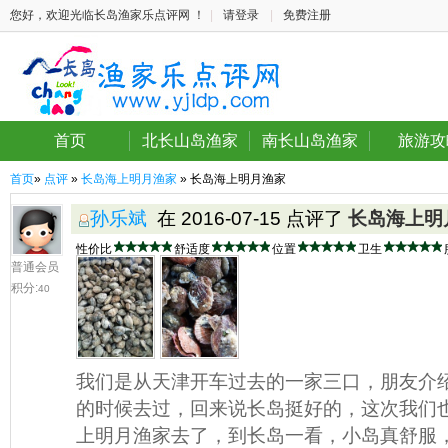
您好，欢迎光临长岛渔家乐点评网 ！
|
请登录
|
免费注册
首页
北长山岛渔家
南长山岛渔家
旅游攻
首页
»
点评
»
长岛海上明月渔家
» 长岛海上明月渔家
孙乐斌
在 2016-07-15 点评了
长岛海上明
性价比
舒适度
位置
卫生
普通会员
积分:
40
我们是从天津开车过去的一家三口，朋友介
的时候去过，回来说长岛挺好的，这次我们
上明月渔家去了，到长岛一看，小岛真舒服