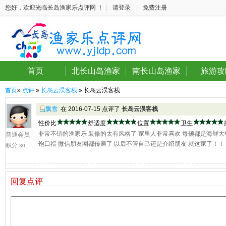
您好，欢迎光临长岛渔家乐点评网 ！
|
请登录
|
免费注册
首页
北长山岛渔家
南长山岛渔家
旅游攻
首页
»
点评
»
长岛云淏客栈
» 长岛云淏客栈
飘雪
在 2016-07-15 点评了
长岛云淏客栈
性价比
舒适度
位置
卫生
非常不错的渔家乐 装修的太有风格了 家里人非常喜欢 每顿都是海鲜大
普通会员
饱口福 微信朋友圈都传遍了 以后不管自己还是介绍朋友 就这家了！！
积分:
30
回复点评