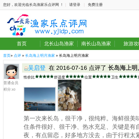
您好，欢迎光临长岛渔家乐点评网 ！
|
请登录
|
免费注册
首页
北长山岛渔家
南长山岛渔家
旅游攻
首页
»
点评
»
长岛海上明月渔家
» 长岛海上明月渔家
吴启登
在 2016-07-16 点评了
长岛海上明
性价比
舒适度
位置
卫生
普通会员
积分:
40
第一次来长岛，很干净，很纯粹。海鲜很美
住条件很好、很干净、热水充足、关键是有
夜，有点留恋，好多地方没去，由于行程太