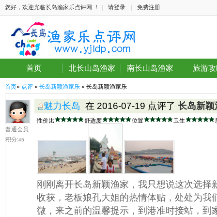
您好，欢迎光临长岛渔家乐点评网 ！
|
请登录
|
免费注册
首页
北长山岛渔家
南长山岛渔家
旅游攻
首页
»
点评
»
长岛新颖渔家乐
» 长岛新颖渔家乐
魅力长岛
在 2016-07-19 点评了
长岛新颖
性价比
舒适度
位置
卫生
普通会员
积分:
45
刚刚离开长岛新颖渔家，我只想说这次选择
收获，老板娘孔大姐的热情体贴，处处为我
微，来之前的温馨提示，到港准时接站，到