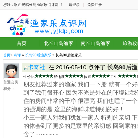
您好，欢迎光临长岛渔家乐点评网 ！
|
请登录
|
免费注册
首页
北长山岛渔家
南长山岛渔家
旅游攻
首页
»
点评
»
长岛90后渔家乐
» 长岛90后渔家乐
卡奇社
在 2016-05-10 点评了
长岛90后
性价比
舒适度
位置
卫生
普通会员
朋友推荐过来的渔家 我们一下船 就有一个
积分:
30
到了我们很开心 因为不光是外在的环境让我
住的房间非常的干净 很漂亮 我们也睡了一
的强调的是 这里的海鲜味道特别的好！
小王一家人对我们犹如一家人 特别的亲切 下
的体会到了更多的是家里的亲切感 回到家的
舍了·····~~~~