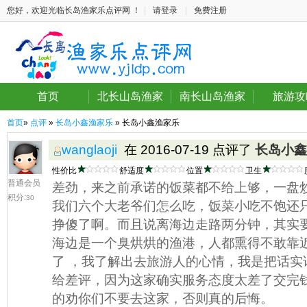
您好，欢迎光临长岛渔家乐点评网 ！
|
请登录
|
免费注册
首页
北长山岛渔家
南长山岛渔家
旅游攻
首页
»
点评
»
长岛小鑫渔家乐
» 长岛小鑫渔家乐
wanglaoji
在 2016-07-19 点评了
长岛小鑫
性价比
舒适度
位置
卫生
普通会员
差劲，来之前承诺的饭菜都不给上够，一盘
积分:
30
我们六个大老爷们怎么吃，饭菜小吃不饱还
挣傻了啊。而且说离海边走路两分钟，其实
海边是一个臭烘烘的渔港，人都熏得不敢靠
了 ，我了解出去旅游人的心情，我是把话实
给差评，因为这家确实服务态度太差了交完
的劝你们不要去这家，否则真的后悔。