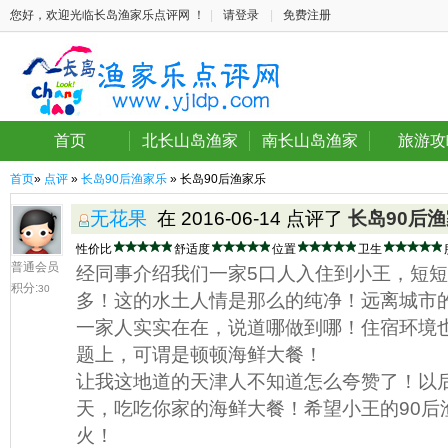
您好，欢迎光临长岛渔家乐点评网 ！
|
请登录
|
免费注册
首页
北长山岛渔家
南长山岛渔家
旅游攻
首页
»
点评
»
长岛90后渔家乐
» 长岛90后渔家乐
无花果
在 2016-06-14 点评了
长岛90后
性价比
舒适度
位置
卫生
普通会员
经同事介绍我们一家5口人入住到小王，短短
积分:
30
多！这的水土人情是那么的纯净！远离城市
一家人实实在在，说道哪做到哪！住宿环境
题上，可谓是顿顿海鲜大餐！
让我这地道的天津人不知道怎么夸赞了！以
天，吃吃你家的海鲜大餐！希望小王的90后
火！