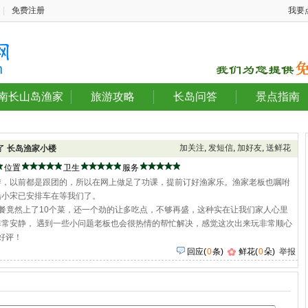
|
免费注册
我要
南长山岛渔家
旅游攻略
长岛问答
景点指南
加关注
,
发短信
,
加好友
,
送鲜花
评了
长岛渔家小楼
位置
卫生
服务
游，以前都是跟团的，所以在网上做足了功课，提前订好渔家乐。渔家老板也嘱咐
船小宋已安排车在等我们了。
餐竟然上了10个菜，还一个劲的让多吃点，不够再盛，这种实在让我们家人心里
常安静， 遇到一些小问题老板也会很热情的帮忙解决，感觉这次出来玩非常顺心
好评！
回应
(
0
条)
鲜花(
0
朵)
举报