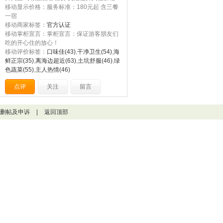
移动显示价格：服务标准：180元起 含三餐
一宿
移动商家标签：
官方认证
移动掌柜宣言：掌柜宣言：保证游客朋友们
吃的开心住的放心！
移动评价标签：
口味佳(43)
,
干净卫生(54)
,
海
鲜正宗(35)
,
离海边超近(63)
,
土坑舒服(46)
,
绿
色蔬菜(55)
,
主人热情(46)
点评
关注
留言
删帖及申诉
|
返回顶部