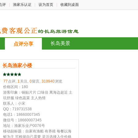
点评
|
渔家乐认证
|
设为首页
|
收藏到桌面
长岛美景
点评分享
长岛渔家小楼
77
点评,
1
关注,
0
留言,
310940
浏览
价格区间：180
游客印象：锅贴片片 口味佳 离海边超近 土
坑舒服 绿色蔬菜 主人热情
联系人：小宋
QQ：719731538
电话1：18660007345
微信号：18660007345
地址：渔家乐业户0076号
移动副标题：自家有渔船 有养殖 每餐以海
鲜为主 可根据自己需要 灵活选择入住价格