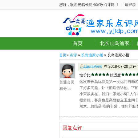
您好，欢迎光临长岛渔家乐点评网 ！
|
请登录
首页
北长山岛渔家
首页
»
点评
»
长岛渔家小楼
» 长岛渔家小楼
LauraVeirs
在 2018-07-20 点
性价比
舒适度
这次来长岛玩算是第一次远门自助
普通会员
了好多问题，让上船后告诉他。下
积分:
30
小宋很实在，我们一家老小6口人午
很舒服，客房也是高档独立卫生间非
顺意。总结是 吃的丰盛，住的舒服 
回复点评