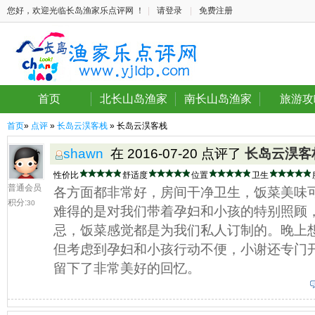
您好，欢迎光临长岛渔家乐点评网 ！
|
请登录
|
免费注册
首页
北长山岛渔家
南长山岛渔家
旅游攻
首页
»
点评
»
长岛云淏客栈
» 长岛云淏客栈
shawn
在 2016-07-20 点评了
长岛云淏客
性价比
舒适度
位置
卫生
普通会员
各方面都非常好，房间干净卫生，饭菜美味
积分:
30
难得的是对我们带着孕妇和小孩的特别照顾
忌，饭菜感觉都是为我们私人订制的。晚上
但考虑到孕妇和小孩行动不便，小谢还专门
留下了非常美好的回忆。