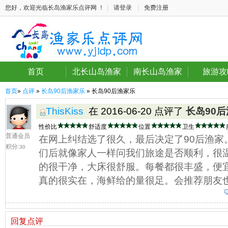
您好，欢迎光临长岛渔家乐点评网 ！
|
请登录
|
免费注册
首页
北长山岛渔家
南长山岛渔家
旅游攻
首页
»
点评
»
长岛90后渔家乐
» 长岛90后渔家乐
ThisKiss
在 2016-06-20 点评了
长岛90
性价比
舒适度
位置
卫生
普通会员
在网上纠结选了很久，最后决定了90后渔家
积分:
30
们后就像家人一样问我们旅途是否顺利，很
的很干净，大床很舒服。每餐都很丰盛，便
真的很实在，海鲜给的量很足。会推荐朋友
回复点评