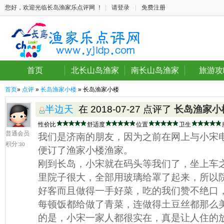
您好，欢迎光临长岛渔家乐点评网 ！
|
请登录
|
免费注册
首页
北长山岛渔家
南长山岛渔家
旅游攻
首页
»
点评
»
长岛渔家小楼
» 长岛渔家小楼
半边天
在 2018-07-27 点评了
长岛渔家小
性价比
舒适度
位置
卫生
普通会员
我们是济南的朋友，因为之前在网上与小宋
积分:
30
便订了渔家小楼渔家。
刚到长岛，小宋就在码头等我们了，坐上车
里院子很大，全部用玻璃给罩了起来，所以
好客而且做得一手好菜，吃的我们赞不绝口
每顿饭都给做了青菜，连做得土豆丝都那么
的是，小宋一家人都很实在，真是让人住的