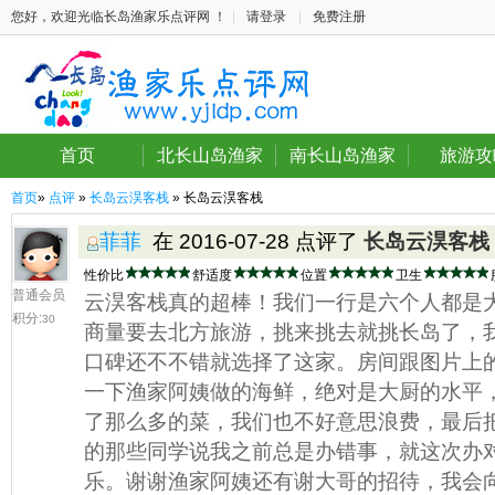
您好，欢迎光临长岛渔家乐点评网 ！
|
请登录
|
免费注册
首页
北长山岛渔家
南长山岛渔家
旅游攻
首页
»
点评
»
长岛云淏客栈
» 长岛云淏客栈
菲菲
在 2016-07-28 点评了
长岛云淏客栈
性价比
舒适度
位置
卫生
普通会员
云淏客栈真的超棒！我们一行是六个人都是
积分:
30
商量要去北方旅游，挑来挑去就挑长岛了，
口碑还不不错就选择了这家。房间跟图片上
一下渔家阿姨做的海鲜，绝对是大厨的水平
了那么多的菜，我们也不好意思浪费，最后
的那些同学说我之前总是办错事，就这次办
乐。谢谢渔家阿姨还有谢大哥的招待，我会