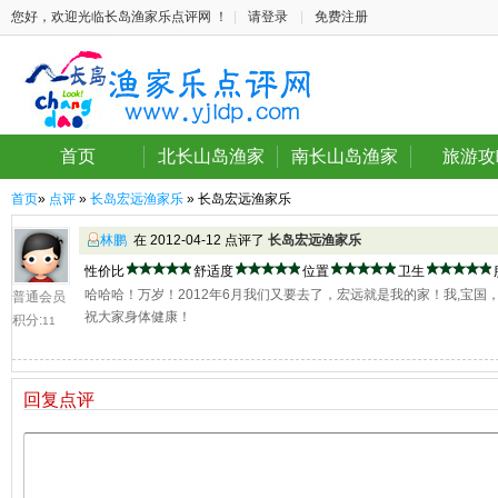
您好，欢迎光临长岛渔家乐点评网 ！
|
请登录
|
免费注册
首页
北长山岛渔家
南长山岛渔家
旅游攻
首页
»
点评
»
长岛宏远渔家乐
» 长岛宏远渔家乐
林鹏
在 2012-04-12 点评了
长岛宏远渔家乐
性价比
舒适度
位置
卫生
哈哈哈！万岁！2012年6月我们又要去了，宏远就是我的家！我,宝
普通会员
祝大家身体健康！
积分:
11
回复点评