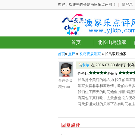
您好，欢迎光临长岛渔家乐点评网 ！
|
请登录
首页
北长山岛渔家
首页
»
点评
»
长岛双辰渔家
» 长岛双辰渔家
卡尔
在 2016-07-30 点评了
长岛
性价比
舒适度
长岛是个美丽的地方,在找住的渔家
普通会员
渔家大嫂非常和蔼热情，吃的非常
积分:
30
我们住了两天的时间鲍鱼 海胆 螃
海菜包子真好吃，去景点也很方便
两天多谢大姐的关照下次有时间在
回复点评