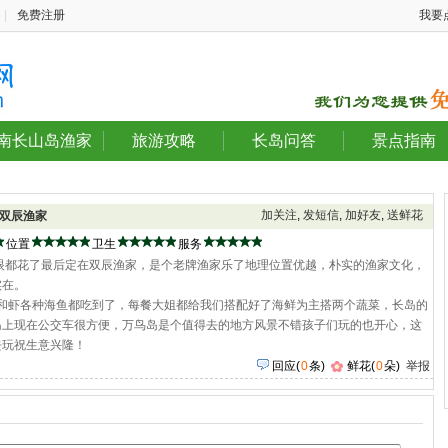
|
免费注册
我要
南长山岛渔家
旅游攻略
长岛问答
景点指南
加关注
,
发短信
,
加好友
,
送鲜花
双辰渔家
位置
卫生
服务
眼都花了最后定在双辰渔家，是个老牌渔家乐了地理位置优越，朴实的渔家文化，
实在。
蟹和虾各种海鱼都吃到了，每餐大姐都给我们搭配好了海鲜为主搭两个蔬菜，长岛的
岛上现在公交车很方便，万鸟岛是个值得去的地方风景不错孩子们玩的也开心，这
去玩祝生意兴隆！
回应
(
0
条)
鲜花(
0
朵)
举报