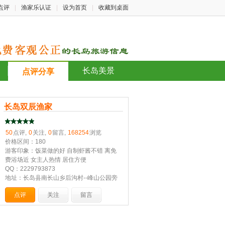
点评
|
渔家乐认证
|
设为首页
|
收藏到桌面
长岛美景
点评分享
长岛双辰渔家
50
点评,
0
关注,
0
留言,
168254
浏览
价格区间：180
游客印象：饭菜做的好 自制虾酱不错 离免
费浴场近 女主人热情 居住方便
QQ：2229793873
地址：长岛县南长山乡后沟村--峰山公园旁
点评
关注
留言