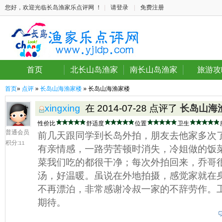
您好，欢迎光临长岛渔家乐点评网 ！
|
请登录
|
免费注册
首页
北长山岛渔家
南长山岛渔家
旅游攻
首页
»
点评
»
长岛山海渔家楼
» 长岛山海渔家楼
xingxing
在 2014-07-28 点评了
长岛山海
性价比
舒适度
位置
卫生
普通会员
前几天跟同学到长岛外拍，朋友去他家多次
积分:
11
有亲情感，一路劳苦顿时消失，冷姐做的饭
菜我们吃的都很干净；每次外拍回来，乔哥
汤，好温暖。虽说在外地拍摄，感觉家就在
不再漂泊，非常感谢冷叔一家的不辞劳作。
期待。